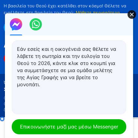
Η βασιλεία του Θεού έχει κατέλθει στον κόσμο! Θέλετε να
εισέλθετε στη βασιλεία του Θεού;
Μάθετε περισσότερα
Επικοινωνήστε μαζί μας μέσω Messenger
Ακολουθήστε μας
Εάν εσείς και η οικογένειά σας θέλετε να
λάβετε τη σωτηρία και την ευλογία του
Θεού το 2026, κάντε κλικ στο κουμπί για
να συμμετάσχετε σε μια ομάδα μελέτης
της Αγίας Γραφής για να βρείτε το
Όροι Χρήσης
Πολιτική απορρήτου
μονοπάτι.
Συντελεστές
Πολιτική για τα Cookies
Copyright © 2026
Εκκλησία του Παντοδύναμου
Θεού
. Με την επιφύλαξη παντός νομίμου
δικαιώματος.
Καθημερινά λόγια του Θεού: Γνωρίζοντας τον Θεό | Απόσπασμα 143
Επικοινωνήστε μαζί μας μέσω Messenger
00:00
12:43