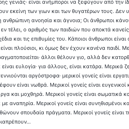
ρης γενιάς· είναι ανήμποροι να ξεφύγουν από την ί
ουν εκείνη των γιων και των θυγατέρων τους. Δεν 
 η ανθρώπινη ανοησία και άγνοια; Οι άνθρωποι κάνο
 εν τέλει, ο αριθμός των παιδιών που αποκτά κανείς
χέδια και τις επιθυμίες του. Κάποιοι άνθρωποι είνα
 είναι πλούσιοι, κι όμως δεν έχουν κανένα παιδί. Μ
ραγματοποιείται· άλλοι θέλουν γιο, αλλά δεν κατορ
 είναι ευλογία· για άλλους, είναι κατάρα. Μερικά ζ
εννιούνται αργόστροφα· μερικοί γονείς είναι εργατικ
φουν είναι νωθρά. Μερικοί γονείς είναι ευγενικοί κα
ργα και μοχθηρά. Μερικοί γονείς είναι σωματικά κα
ά με αναπηρία. Μερικοί γονείς είναι συνηθισμένοι κ
θώνουν σπουδαία πράγματα. Μερικοί γονείς είναι τ
διαπρέπουν…