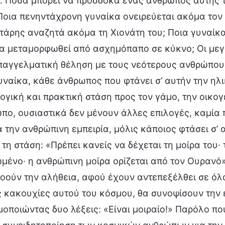
. Πόσα μπορεί να προσδοκά ένας άνθρωπος αυτής τη
 Ποια πενηντάχρονη γυναίκα ονειρεύεται ακόμα τον 
τάρης αναζητά ακόμα τη Χιονάτη του; Ποια γυναίκα
α μεταμορφωθεί από ασχημόπαπο σε κύκνο; Οι μεγα
επαγγελματική θέληση με τους νεότερους ανθρώπους; 
γυναίκα, κάθε άνθρωπος που φτάνει σ’ αυτήν την ηλι
ογική και πρακτική στάση προς τον γάμο, την οικογέ
πο, ουσιαστικά δεν μένουν άλλες επιλογές, καμία 
 την ανθρώπινη εμπειρία, μόλις κάποιος φτάσει σ’ 
 τη στάση: «Πρέπει κανείς να δέχεται τη μοίρα του·
μένο· η ανθρώπινη μοίρα ορίζεται από τον Ουρανό»
οούν την αλήθεια, αφού έχουν αντεπεξέλθει σε όλ
ις κακουχίες αυτού του κόσμου, θα συνοψίσουν την
μοποιώντας δυο λέξεις: «Είναι μοιραίο!» Παρόλο π