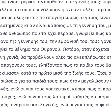
εμφάνιση· μερικοί αντιπαθούν τους γονείς τους· μερ
άλλον στο οποίο μεγάλωσαν ή έχουν πολλά παράπον
σα σε όλες αυτές τις απογοητεύσεις, ο γάμος είναι
εστημένος κι αν είναι κάποιος με τη γέννησή του, 
κάθε άνθρωπος που τα έχει περάσει γνωρίζει πως καν
ρόνο της γέννησής του, την εμφάνισή του, τους γονε
χθεί το θέλημα του Ουρανού. Ωστόσο, όταν έρχεται
νη γενιά, θα προβάλλουν όλες τις ανεκπλήρωτες επ
 απογόνους τους, ελπίζοντας πως τα παιδιά τους 
οκίμασαν κατά το πρώτο μισό της ζωής τους. Έτσι, 
σιώσεις για τα παιδιά τους: πως όταν μεγαλώσουν 
ές, ενώ οι γιοι τους γοητευτικοί κύριοι· πως οι κό
τούχες, ενώ οι γιοι τους λαμπροί μαθητές και κορυφ
κές, ενάρετες και λογικές, ενώ οι γιοι τους ευφυείς