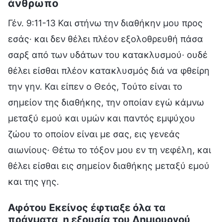
άνθρωπο
Γέν. 9:11-13 Και στήνω την διαθήκην μου προς
εσάς· και δεν θέλει πλέον εξολοθρευθή πάσα
σαρξ από των υδάτων του κατακλυσμού· ουδέ
θέλει είσθαι πλέον κατακλυσμός διά να φθείρη
την γην. Και είπεν ο Θεός, Τούτο είναι το
σημείον της διαθήκης, την οποίαν εγώ κάμνω
μεταξύ εμού και υμών και παντός εμψύχου
ζώου το οποίον είναι με σας, εις γενεάς
αιωνίους· Θέτω το τόξον μου εν τη νεφέλη, και
θέλει είσθαι εις σημείον διαθήκης μεταξύ εμού
και της γης.
Αφότου Εκείνος έφτιαξε όλα τα
πράγματα, η εξουσία του Δημιουργού