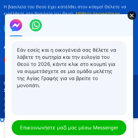
Η βασιλεία του Θεού έχει κατέλθει στον κόσμο! Θέλετε να
εισέλθετε στη βασιλεία του Θεού;
Μάθετε περισσότερα
Επικοινωνήστε μαζί μας μέσω Messenger
Ακολουθήστε μας
Εάν εσείς και η οικογένειά σας θέλετε να
λάβετε τη σωτηρία και την ευλογία του
Θεού το 2026, κάντε κλικ στο κουμπί για
να συμμετάσχετε σε μια ομάδα μελέτης
της Αγίας Γραφής για να βρείτε το
Όροι Χρήσης
Πολιτική απορρήτου
μονοπάτι.
Συντελεστές
Πολιτική για τα Cookies
Copyright © 2026
Εκκλησία του Παντοδύναμου
Θεού
. Με την επιφύλαξη παντός νομίμου
δικαιώματος.
Καθημερινά λόγια του Θεού: Γνωρίζοντας τον Θεό | Απόσπασμα 91
Επικοινωνήστε μαζί μας μέσω Messenger
00:00
14:32