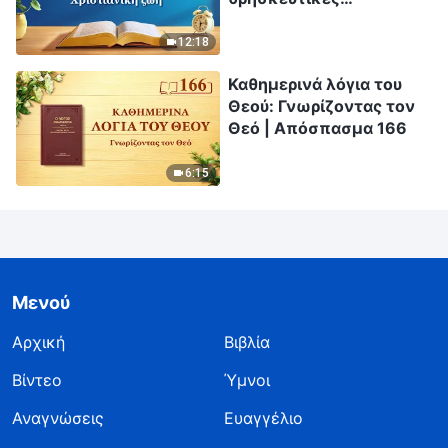
αντιλήψεις | Απόσπασμα
290
12:18
Καθημερινά λόγια του
Θεού: Γνωρίζοντας τον
Θεό | Απόσπασμα 166
6:15
Μενού
Αρχική
Βιβλία
Βίντεο
Ύμνοι
Αναγνώσεις
Ευαγγέλιο