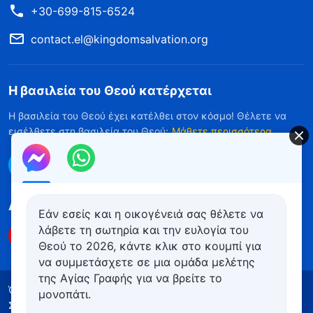
+30-699-815-6524
contact.el@kingdomsalvation.org
Η βασιλεία του Θεού κατέρχεται
Η βασιλεία του Θεού έχει κατέλθει στον κόσμο! Θέλετε να
εισέλθετε στη βασιλεία του Θεού;
Μάθετε περισσότερα
Επικοινωνήστε μαζί μας μέσω Messenger
Ακολουθήστε μας
Εάν εσείς και η οικογένειά σας θέλετε να
λάβετε τη σωτηρία και την ευλογία του
Θεού το 2026, κάντε κλικ στο κουμπί για
να συμμετάσχετε σε μια ομάδα μελέτης
της Αγίας Γραφής για να βρείτε το
Όροι Χρήσης
Πολιτική απορρήτου
μονοπάτι.
Συντελεστές
Πολιτική για τα Cookies