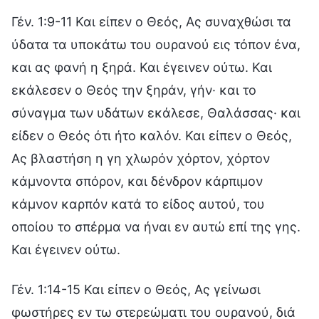
Γέν. 1:9-11 Και είπεν ο Θεός, Ας συναχθώσι τα
ύδατα τα υποκάτω του ουρανού εις τόπον ένα,
και ας φανή η ξηρά. Και έγεινεν ούτω. Και
εκάλεσεν ο Θεός την ξηράν, γήν· και το
σύναγμα των υδάτων εκάλεσε, Θαλάσσας· και
είδεν ο Θεός ότι ήτο καλόν. Και είπεν ο Θεός,
Ας βλαστήση η γη χλωρόν χόρτον, χόρτον
κάμνοντα σπόρον, και δένδρον κάρπιμον
κάμνον καρπόν κατά το είδος αυτού, του
οποίου το σπέρμα να ήναι εν αυτώ επί της γης.
Και έγεινεν ούτω.
Γέν. 1:14-15 Και είπεν ο Θεός, Ας γείνωσι
φωστήρες εν τω στερεώματι του ουρανού, διά