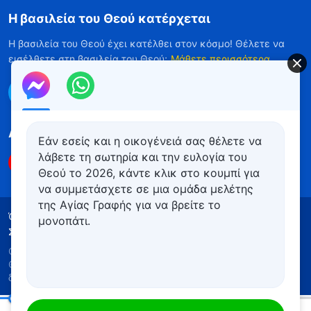
Η βασιλεία του Θεού κατέρχεται
Η βασιλεία του Θεού έχει κατέλθει στον κόσμο! Θέλετε να
εισέλθετε στη βασιλεία του Θεού;
Μάθετε περισσότερα
Επικοινωνήστε μαζί μας μέσω Messenger
Ακολουθήστε μας
Εάν εσείς και η οικογένειά σας θέλετε να
λάβετε τη σωτηρία και την ευλογία του
Θεού το 2026, κάντε κλικ στο κουμπί για
να συμμετάσχετε σε μια ομάδα μελέτης
της Αγίας Γραφής για να βρείτε το
Όροι Χρήσης
Πολιτική απορρήτου
μονοπάτι.
Συντελεστές
Πολιτική για τα Cookies
Copyright © 2026
Εκκλησία του Παντοδύναμου
Θεού
. Με την επιφύλαξη παντός νομίμου
δικαιώματος.
Καθημερινά λόγια του Θεού: Γνωρίζοντας τον Θεό | Απόσπασμα 51