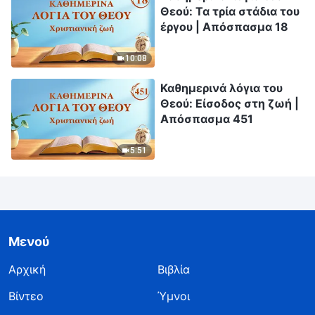
Θεού: Τα τρία στάδια του
έργου | Απόσπασμα 18
10:08
Καθημερινά λόγια του
Θεού: Είσοδος στη ζωή |
Απόσπασμα 451
5:51
Μενού
Αρχική
Βιβλία
Βίντεο
Ύμνοι