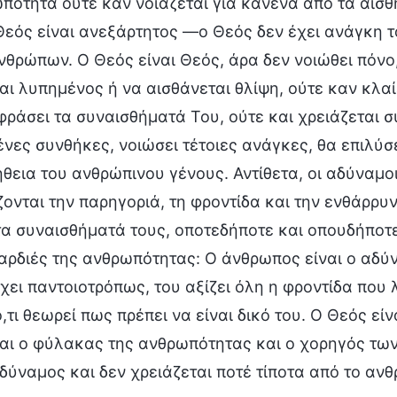
πότητα ούτε καν νοιάζεται για κανένα από τα αισθ
 Θεός είναι ανεξάρτητος —ο Θεός δεν έχει ανάγκη τ
νθρώπων. Ο Θεός είναι Θεός, άρα δεν νοιώθει πόνο
ναι λυπημένος ή να αισθάνεται θλίψη, ούτε καν κλαί
φράσει τα συναισθήματά Του, ούτε και χρειάζεται 
ένες συνθήκες, νοιώσει τέτοιες ανάγκες, θα επιλύσε
ήθεια του ανθρώπινου γένους. Αντίθετα, οι αδύναμοι
ζονται την παρηγοριά, τη φροντίδα και την ενθάρρυ
 τα συναισθήματά τους, οποτεδήποτε και οπουδήποτε
καρδιές της ανθρωπότητας: Ο άνθρωπος είναι ο αδύν
χει παντοιοτρόπως, του αξίζει όλη η φροντίδα που 
,τι θεωρεί πως πρέπει να είναι δικό του. Ο Θεός είν
ναι ο φύλακας της ανθρωπότητας και ο χορηγός των 
δύναμος και δεν χρειάζεται ποτέ τίποτα από το ανθ