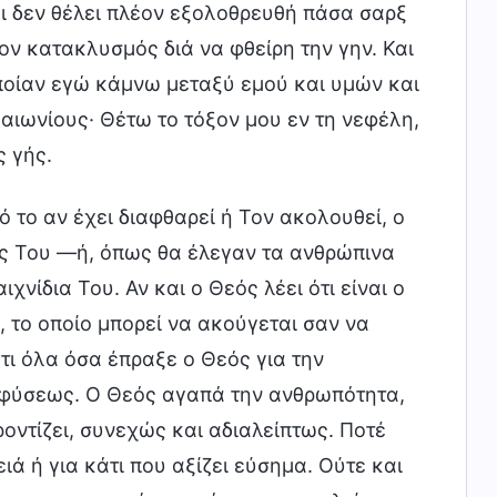
αι δεν θέλει πλέον εξολοθρευθή πάσα σαρξ
ον κατακλυσμός διά να φθείρη την γην. Και
 οποίαν εγώ κάμνω μεταξύ εμού και υμών και
 αιωνίους· Θέτω το τόξον μου εν τη νεφέλη,
ς γής.
 το αν έχει διαφθαρεί ή Τον ακολουθεί, ο
ς Του —ή, όπως θα έλεγαν τα ανθρώπινα
νίδια Του. Αν και ο Θεός λέει ότι είναι ο
, το οποίο μπορεί να ακούγεται σαν να
τι όλα όσα έπραξε ο Θεός για την
 φύσεως. Ο Θεός αγαπά την ανθρωπότητα,
ροντίζει, συνεχώς και αδιαλείπτως. Ποτέ
ιά ή για κάτι που αξίζει εύσημα. Ούτε και