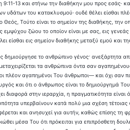
η 9:11-13 και στήνω την διαθήκην μου προς εσάς· κ
ων υδάτων του κατακλυσμού· ουδέ θέλει είσθαι πλέ
 ο Θεός, Τούτο είναι το σημείον της διαθήκης, την
ς εμψύχου ζώου το οποίον είναι με σας, εις γενεάς
λει είσθαι εις σημείον διαθήκης μεταξύ εμού και τη
ς δημιούργησε το ανθρώπινο γένος· ανεξάρτητα από
μεταχειρίζεται τα ανθρώπινα όντα σαν αγαπημένου
 οι πλέον αγαπημένοι Του άνθρωποι— και όχι σαν παιχ
υργός και ότι ο άνθρωπος είναι το δημιούργημά Του
ει διαφορά στην ιεραρχία, η πραγματικότητα είναι ό
πότητα υπερβαίνουν κατά πολύ μια σχέση τέτοιας
φέρεται και ανησυχεί για αυτήν, καθώς επίσης τη φ
ιώθει μέσα Του ότι πρόκειται για επιπρόσθετη δουλε