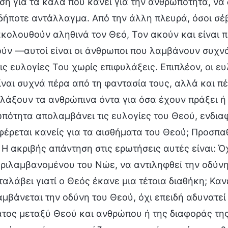
ση για τα καλά που κάνει για την ανθρωπότητα, ν
δήποτε αντάλλαγμα. Από την άλλη πλευρά, όσοι σέ
ακολουθούν αληθινά τον Θεό, Τον ακούν και είναι π
ύν —αυτοί είναι οι άνθρωποι που λαμβάνουν συχνά 
 τις ευλογίες Του χωρίς επιφυλάξεις. Επιπλέον, οι 
ίναι συχνά πέρα από τη φαντασία τους, αλλά και π
λάξουν τα ανθρώπινα όντα για όσα έχουν πράξει ή 
πότητα απολαμβάνει τις ευλογίες του Θεού, ενδιαφέρ
φέρεται κανείς για τα αισθήματα του Θεού; Προσπαθ
 Η ακριβής απάντηση στις ερωτήσεις αυτές είναι: Ό
ριλαμβανομένου του Νώε, να αντιληφθεί την οδύνη 
ταλάβει γιατί ο Θεός έκανε μια τέτοια διαθήκη; Καν
αμβάνεται την οδύνη του Θεού, όχι επειδή αδυνατεί 
τος μεταξύ Θεού και ανθρώπου ή της διαφοράς της θ