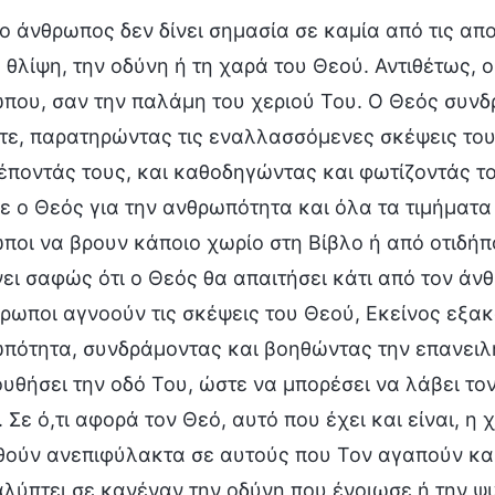
ο άνθρωπος δεν δίνει σημασία σε καμία από τις απ
η θλίψη, την οδύνη ή τη χαρά του Θεού. Αντιθέτως, 
που, σαν την παλάμη του χεριού Του. Ο Θεός συνδρ
τε, παρατηρώντας τις εναλλασσόμενες σκέψεις το
έποντάς τους, και καθοδηγώντας και φωτίζοντάς το
ε ο Θεός για την ανθρωπότητα και όλα τα τιμήματα 
ποι να βρουν κάποιο χωρίο στη Βίβλο ή από οτιδήπο
ει σαφώς ότι ο Θεός θα απαιτήσει κάτι από τον άνθ
θρωποι αγνοούν τις σκέψεις του Θεού, Εκείνος εξα
πότητα, συνδράμοντας και βοηθώντας την επανειλη
υθήσει την οδό Του, ώστε να μπορέσει να λάβει τον
 Σε ό,τι αφορά τον Θεό, αυτό που έχει και είναι, η 
θούν ανεπιφύλακτα σε αυτούς που Τον αγαπούν και
λύπτει σε κανέναν την οδύνη που ένοιωσε ή την ψυ