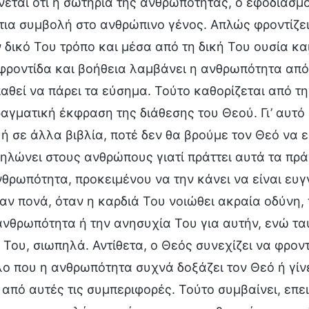
νεται ότι η σωτηρία της ανθρωπότητας, ο εφοδιασμ
τια συμβολή στο ανθρώπινο γένος. Απλώς φροντίζει
ν δικό Του τρόπο και μέσα από τη δική Του ουσία κα
φροντίδα και βοήθεια λαμβάνει η ανθρωπότητα από 
αθεί να πάρει τα εύσημα. Τούτο καθορίζεται από τη
ραγματική έκφραση της διάθεσης του Θεού. Γι’ αυτό 
 ή σε άλλα βιβλία, ποτέ δεν θα βρούμε τον Θεό να ε
δηλώνει στους ανθρώπους γιατί πράττει αυτά τα πρά
νθρωπότητα, προκειμένου να την κάνει να είναι ευ
ταν πονά, όταν η καρδιά Του νοιώθει ακραία οδύνη,
ανθρωπότητα ή την ανησυχία Του για αυτήν, ενώ τα
 Του, σιωπηλά. Αντίθετα, ο Θεός συνεχίζει να φρον
ο που η ανθρωπότητα συχνά δοξάζει τον Θεό ή γίνε
 από αυτές τις συμπεριφορές. Τούτο συμβαίνει, επε