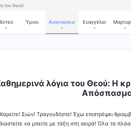
η του Θεού!
Βίντεο
Ύμνοι
Αναγνώσεις
Ευαγγέλιο
Μαρτυρ
ρκωση
Γνωρίζοντας το έργο του Θεού
Η διάθ
αθημερινά λόγια του Θεού: Η κρ
Απόσπασμα
 Χαρείτε! Σιών! Τραγουδήστε! Έχω επιστρέψει θριαμβ
 Βιαστείτε να μπείτε με τάξη στη σειρά! Όλα τα πλά