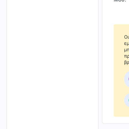
Οι
εμ
μπ
πρ
βρ