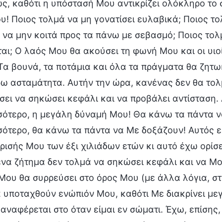
ς, καθότι η υπόστασή Μου αντικρίζει ολόκληρο το 
υ! Ποιος τολμά να μη γονατίσει ευλαβικά; Ποιος τ
 να μην κοιτά προς τα πάνω με σεβασμό; Ποιος τολμ
ται; Ο λαός Μου θα ακούσει τη φωνή Μου και οι υιο
Τα βουνά, τα ποτάμια και όλα τα πράγματα θα ζητ
ρω ασταμάτητα. Αυτήν την ώρα, κανένας δεν θα τολμ
σει να σηκώσει κεφάλι και να προβάλει αντίσταση.
σότερο, η μεγάλη δύναμή Μου! Θα κάνω τα πάντα ν
σότερο, θα κάνω τα πάντα να Με δοξάζουν! Αυτός ε
ίρισής Μου των έξι χιλιάδων ετών κι αυτό έχω ορίσε
ένα ζήτημα δεν τολμά να σηκώσει κεφάλι και να Μου
Μου θα συρρεύσει στο όρος Μου (με άλλα λόγια, σ
α υποταχθούν ενώπιόν Μου, καθότι Με διακρίνει μεγ
 αναφέρεται στο όταν είμαι εν σώματι. Έχω, επίσης,