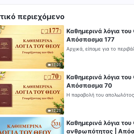
τικό περιεχόμενο
Καθημερινά λόγια του 
Απόσπασμα 177
Αρχικά, είπαμε για το περιβά
έπραξε, προνόησε και αντιμετ
13:03
Καθημερινά λόγια του 
Απόσπασμα 70
Η παραβολή του απολωλότος π
άνθρωπός τις έχη εκατόν πρό
12:23
Καθημερινά λόγια του
ανθρωπότητας | Από