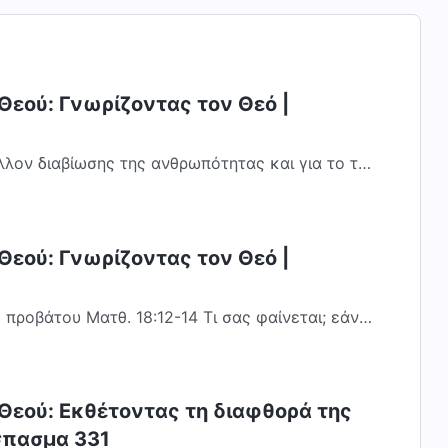
Θεού: Γνωρίζοντας τον Θεό |
λλον διαβίωσης της ανθρωπότητας και για το τι
ώπισε ο Θεός γι’ αυτό το περιβάλλον,...
Θεού: Γνωρίζοντας τον Θεό |
ροβάτου Ματθ. 18:12-14 Τι σας φαίνεται; εάν
βατα και πλανηθή εν εξ αυτών, δεν αφίνει...
 Θεού: Εκθέτοντας τη διαφθορά της
σπασμα 331