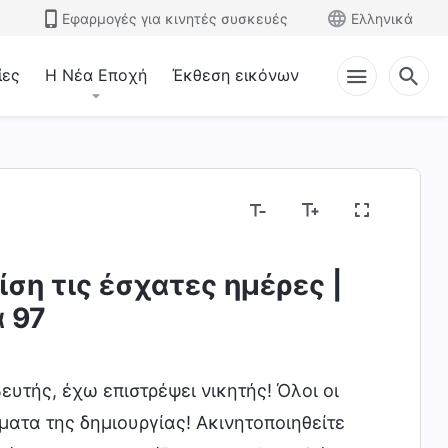
Εφαρμογές για κινητές συσκευές
Ελληνικά
ίες
Η Νέα Εποχή
Έκθεση εικόνων
εση του Θεού και αυτό που Αυτός έχει και είναι
ίση τις έσχατες ημέρες |
 97
ευτής, έχω επιστρέψει νικητής! Όλοι οι
σματα της δημιουργίας! Ακινητοποιηθείτε