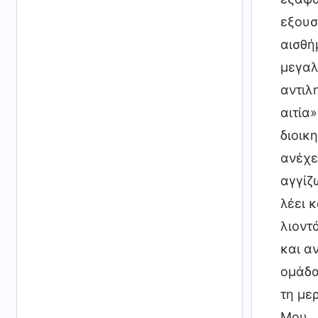
εξουσ
αισθήμ
μεγαλ
αντιλ
αιτία
διοικ
ανέχετ
αγγίζ
λέει κ
λιοντ
και α
ομάδα
τη με
Μου.