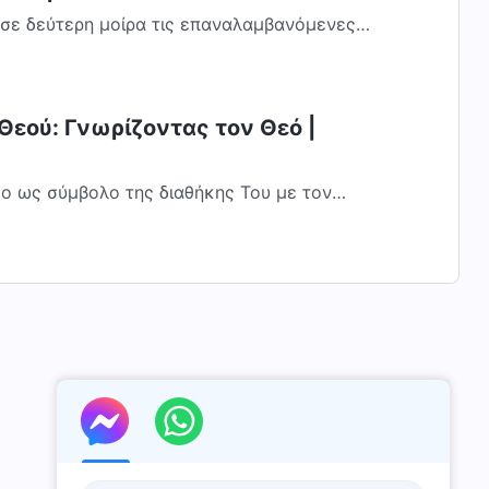
 σε δεύτερη μοίρα τις επαναλαμβανόμενες
τε, μάλιστα, σαν παιχνιδάκια για τον...
Θεού: Γνωρίζοντας τον Θεό |
ξο ως σύμβολο της διαθήκης Του με τον
άνθρωπο (Επιλεγμένα εδάφια) Γένεση 9:11-13 και στήνω την διαθήκην μου...