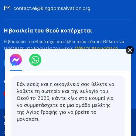
contact.el@kingdomsalvation.org
Η βασιλεία του Θεού κατέρχεται
Η βασιλεία του Θεού έχει κατέλθει στον κόσμο! Θέλετε να
εισέλθετε στη βασιλεία του Θεού;
Μάθετε περισσότερα
Επικοινωνήστε μαζί μας μέσω Messenger
Ακολουθήστε μας
Εάν εσείς και η οικογένειά σας θέλετε να
λάβετε τη σωτηρία και την ευλογία του
Θεού το 2026, κάντε κλικ στο κουμπί για
να συμμετάσχετε σε μια ομάδα μελέτης
της Αγίας Γραφής για να βρείτε το
Όροι Χρήσης
Πολιτική απορρήτου
μονοπάτι.
Συντελεστές
Πολιτική για τα Cookies
Copyright © 2026
Εκκλησία του Παντοδύναμου