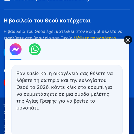
Η βασιλεία του Θεού κατέρχεται
Η βασιλεία του Θεού έχει κατέλθει στον κόσμο! Θέλετε να
εισέλθετε στη βασιλεία του Θεού;
Μάθετε περισσότερα
Επικοινωνήστε μαζί μας μέσω Messenger
Ακολουθήστε μας
Εάν εσείς και η οικογένειά σας θέλετε να
λάβετε τη σωτηρία και την ευλογία του
Θεού το 2026, κάντε κλικ στο κουμπί για
να συμμετάσχετε σε μια ομάδα μελέτης
της Αγίας Γραφής για να βρείτε το
Όροι Χρήσης
Πολιτική απορρήτου
μονοπάτι.
Συντελεστές
Πολιτική για τα Cookies
Copyright © 2026
Εκκλησία του Παντοδύναμου
Θεού
. Με την επιφύλαξη παντός νομίμου
δικαιώματος.