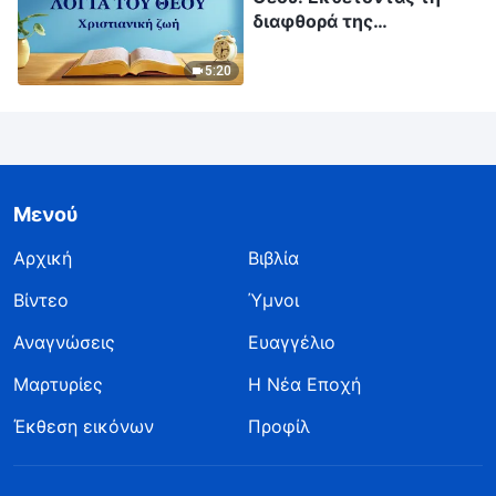
διαφθορά της
ανθρωπότητας |
Απόσπασμα 359
5:20
Μενού
Αρχική
Βιβλία
Βίντεο
Ύμνοι
Αναγνώσεις
Ευαγγέλιο
Μαρτυρίες
Η Νέα Εποχή
Έκθεση εικόνων
Προφίλ