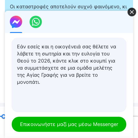
Οι καταστροφές αποτελούν συχνό φαινόμενο, κι
έχουν εμφανιστεί τα σημεία της επιστροφής του
Κυρίου. Πώς μπορούμε, λοιπόν, να υποδεχθούμε
τον Κύριο; Σας προσκαλούμε εγκάρδια να
επικοινωνήσετε μαζί μας για να βρείτε τον
τρόπο.
Εάν εσείς και η οικογένειά σας θέλετε να
λάβετε τη σωτηρία και την ευλογία του
Επικοινωνήστε μαζί μας μέσω
Θεού το 2026, κάντε κλικ στο κουμπί για
Messenger
να συμμετάσχετε σε μια ομάδα μελέτης
της Αγίας Γραφής για να βρείτε το
Επικοινωνήστε μαζί μας μέσω
μονοπάτι.
Whatsapp
Σχετικό περιεχόμενο
Ερμηνείες των μυστηρίων των λόγων του Θεού προς ολόκληρο το σύμπαν: Κεφάλαιο 18
Επικοινωνήστε μαζί μας μέσω Messenger
Ομιλία του Θεού | «Το
00:20
26:39
έργο του Θεού και οι