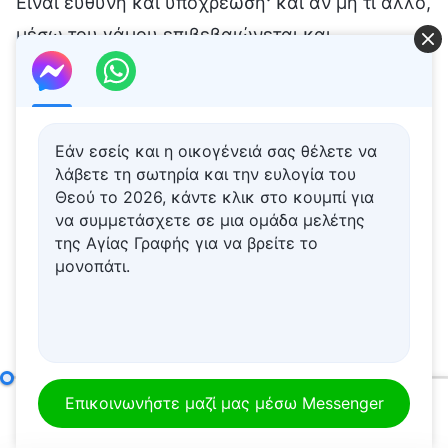
Εάν εσείς και η οικογένειά σας θέλετε να
λάβετε τη σωτηρία και την ευλογία του
Θεού το 2026, κάντε κλικ στο κουμπί για
να συμμετάσχετε σε μια ομάδα μελέτης
της Αγίας Γραφής για να βρείτε το
μονοπάτι.
Πώς να επιδιώκει κανείς την αλήθεια (9)
Μέρος τέταρτο
Επικοινωνήστε μαζί μας μέσω Messenger
00:00
50:14