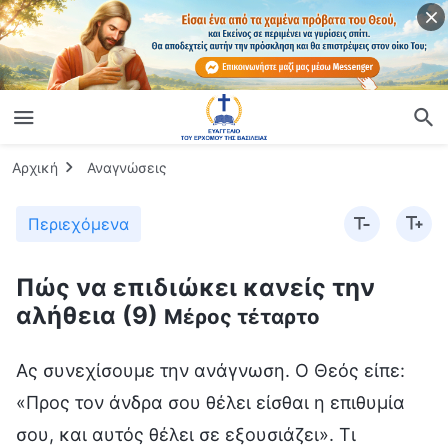
Αρχική
Αναγνώσεις
Περιεχόμενα
Πώς να επιδιώκει κανείς την
αλήθεια (9)
Μέρος τέταρτο
Ας συνεχίσουμε την ανάγνωση. Ο Θεός είπε: «Προς τον άνδρα σου θέλει είσθαι η επιθυμία σου, και αυτός θέλει σε εξουσιάζει». Τι σημαίνει «εξουσιάζει»; Μήπως να διαφεντεύει με σκληρότητα τη γυναίκα και να τη μετατρέπει σε δούλα; Αυτό σημαίνει; (Όχι.) Τι σημαίνει, λοιπόν; (Να τη φροντίζει και να είναι υπεύθυνος γι’ αυτήν.) Η ιδέα της «ευθύνης» πλησιάζει κάπως στο νόημα. Η λέξη «εξουσιάζει» έχει να κάνει με τη γυναίκα που δελέασε τον άντρα να αμαρτήσει. Ο Θεός ήταν κάπως θυμωμένος μαζί της επειδή πρώτη εκείνη παραβίασε τα λόγια Του και μπήκε σε πειρασμό από το φίδι, κι έπειτα δελέασε και τον άντρα και τον έκανε να προδώσει τον Θεό. Απαίτησε, λοιπόν, ο Θεός από αυτή να μην παίρνει πρωτοβουλίες, αλλά να συμβουλεύεται πρώτα τον άντρα πριν κάνει οτιδήποτε. Το καλύτερο θα ήταν να αφήσει τον άντρα να είναι ο αφέντης. Έχουν, λοιπόν, την ευκαιρία οι γυναίκες να παίξουν τον ρόλο του αφέντη; Ενδεχομένως την έχουν. Η γυναίκα μπορεί να συμβουλεύεται τον άντρα της και να είναι και αφέντης· καλύτερα, όμως, να μην παίρνει μόνη της αποφάσεις. Πρέπει να συμβουλεύεται τον σύζυγο, τον άντρα της. Καλύτερα να τον συμβουλεύεται στα σημαντικά ζητήματα. Ως γυναίκα, δεν πρέπει μόνο να συντροφεύεις τον σύζυγό σου, αλλά να τον βοηθάς να χειρίζεται και τα οικιακά καθήκοντα. Αυτό που έχει μεγαλύτερη σημασία είναι πως ο ρόλος που θα πρέπει να εκπληρώνει ο σύζυγός σου στην οικογένεια και στον γάμο σας είναι αυτός του αφέντη. Εσύ, λοιπόν, θα πρέπει να τον συμβουλεύεσαι ό,τι κι αν κάνεις. Λόγω των διαφορών μεταξύ των φύλων, οι γυναίκες δεν έχουν πλεονέκτημα έναντι των αντρών στις σκέψεις, τη μακροθυμία, τις προοπτικές τους ή σε οποιουδήποτε είδους εξωτερικό ζήτημα. Αντίθετα, οι άντρες είναι αυτοί που έχουν πλεονέκτημα έναντι των γυναικών. Άρα, λοιπόν, με βάση τη διαφορά μεταξύ των φύλων, ο Θεός έχει δώσει στους άντρες μοναδική εξουσία· μέσα στην οικογένεια, ο άντρας είναι ο αφέντης και η γυναίκα ο βοηθός. Η γυναίκα πρέπει να βοηθά τον σύζυγό της ή να τον συντροφεύει καθώς διαχειρίζεται μικρά και μεγάλα ζητήματα. Όταν, όμως, ο Θεός είπε: «αυτός θέλει σε εξουσιάζει» δεν εννοούσε πως η θέση των αντρών είναι υψηλότερη από των γυναικών, ούτε πως οι άντρες θα πρέπει να κυριαρχούν σε όλη την κοινωνία. Δεν ισχύει κάτι τέτοιο. Όταν το είπε αυτό, μιλούσε μόνο για τον γάμο, τις οικογένειες και τα μικροζητήματα ενός νοικοκυριού που χειρίζονται άντρες και γυναίκες. Σε ό,τι αφορά τα μικροζητήματα αυτά, ο Θεός δεν απαιτεί ο άντρας να ελέγχει ή να πιέζει τη γυναίκα παντού. Αντίθετα, ο άντρας πρέπει να αναλαμβάνει ενεργά τα βάρη και τις ευθύνες της οικογένειάς του και, ταυτόχρονα, να φροντίζει τη γυναίκα, η οποία είναι σχετικά αδύναμη, και να την καθοδηγεί σωστά. Όπως μπορείτε να δείτε από το σημείο αυτό, οι άντρες έχουν επιφορτιστεί με κάποιες μοναδικές ευθύνες. Για παράδειγμα, ο άντρας θα πρέπει με δική του πρωτοβουλία να αναλαμβάνει την ευθύνη σε σημαντικά ζητήματα σωστού και λάθους· δεν θα πρέπει να πετάει τη γυναίκα στον πύρινο λάκκο, ούτε να επιτρέπει να την προσβάλλουν, να την εκφοβίζουν και να την ποδοπατούν στην κοινωνία. Οφείλει, λοιπόν, να αναλαμβάνει αυτήν την ευθύνη με δική του πρωτοβουλία. Τα λόγια του Θεού «αυτός θέλει σε εξουσιάζει» δεν σημαίνουν πως ο άντρας μπορεί να τη διαφεντεύει με σκληρότητα, να την ελέγχει ή να τη μετατρέψει σε δούλα για να τη μεταχειρίζεται όπως θέλει. Υπό τις προϋποθέσεις και στο πλαίσιο του γάμου, ο άντρας και η γυναίκα είναι ίσοι ενώπιον του Θεού· απλώς ο άντρας είναι ο σύζυγος και ο Θεός τού έχει δώσει αυτό το δικαίωμα κι αυτήν την ευθύνη. Είναι μόνο ένα είδος ευθύνης· δεν είναι κάποια μοναδική δύναμη, ούτε είναι λόγος να φέρεται στη γυναίκα σαν να μην είναι άνθρωπος. Οι δυο σας είστε ίσοι. Τόσο ο άντρας όσο και η γυναίκα δημιουργήθηκαν από τον Θεό. Απλώς υπάρχει μια μοναδική απαίτηση από τον άντρα. Πρέπει, αφενός, να αναλαμβάνει τα βάρη και τις ευθύνες της οικογένειας και, αφετέρου, όταν προκύπτουν σοβαρά ζητήματα, να βγαίνει μπροστά με τόλμη και να αναλαμβάνει τις ευθύνες και τις υποχρεώσεις του ως άντρας και σύζυγος. Πρέπει, δηλαδή, να προστατεύει τη γυναίκα του, να κάνει ό,τι μπορεί για να την εμποδίσει να κάνει πράγματα που δεν πρέπει να κάνουν οι γυναίκες ή, με πιο απλά λόγια, να φροντίσει να μην αντιμετωπίσει δυσκολίες και να μη βιώσει τις ταλαιπωρίες που δεν πρέπει να βιώνει μια γυναίκα. Κάποιοι άντρες, για παράδειγμα, προκειμένου να βελτιώσουν τη θέση τους, να έχουν μια καλή ζωή, να γίνουν πλούσιοι, να επιδιώξουν τη φήμη, το κέρδος και το κύρος, και να κάνουν τους άλλους να τους έχουν σε υψηλή εκτίμηση, δίνουν τη γυναίκα τους στον εργοδότη τους ως παλλακίδα ή ερωμένη, εκδίδοντας, έτσι, τη σάρκα της. Αφού πουλήσουν τη γυναίκα τους και έχουν επιτευχθεί οι στόχοι τους, παύουν να την εκτιμούν και δεν τη θέλουν. Τι είδους άντρες είναι αυτοί; Δεν υπάρχουν τέτοιοι άντρες; (Υπάρχουν.) Δεν είναι διαβολικοί; (Ναι.) Σκοπός του να εξουσιάζεις μια γυναίκα είναι να εκπληρώνεις τις ευθύνες σου και να την προστατεύεις. Κι αυτό επειδή, από τη σκοπιά των φύλων, οι άντρες έχουν πλεονέκτημα έναντι των γυναικών όσον αφορά τις διάφορες ιδέες και απόψεις, τα επίπεδα και τις γνώσεις που έχουν για τα πράγματα. Αυτό είναι γεγονός και κανείς δεν μπορεί να το αμφισβητήσει. Εφόσον, λοιπόν, ο Θεός έχει δώσει τις γυναίκες στους άντρες, λέγοντας «αυτός θέλει σε εξουσιάζει», η ευθύνη που οφείλει να εκπληρώνει ένας άντρας είναι να επωμίζεται τα βάρη της οικογένειας ή, όταν συμβαίνει κάτι σοβαρό, να προστατεύει και να λατρεύει τη γυναίκα του, να συμπάσχει μαζί της και να την καταλαβαίνει· δεν πρέπει να τη σπρώχνει στον πειρασμό, αλλά να αναλαμβάνει τις ευθύνες που οφείλει ως σύζυγος και άντρας. Έτσι, μέσα στην οικογένεια και στο πλαίσιο του γάμου, θα εκπληρώνεις τις ευθύνες και τις υποχρεώσεις σου. Θα κάνεις τη γυναίκα σου να νιώθει πως είσαι άξιος της εμπιστοσύνης της και ο άνθρωπος με τον οποίο θα περάσει ολόκληρη τη ζωή της. Επίσης, ότι είσαι αξιόπιστος και μπορεί να στηριχθεί πάνω σου. Όταν η γυναίκα σου στηρίζεται πάνω σου και χρειάζεται από εσένα, τον σύζυγό της, να πάρεις μια απόφαση σε κάποιο σοβαρό ζήτημα, εσύ δεν πρέπει να το ρίχνεις στον ύπνο, να μεθοκοπάς, να τζογάρεις ή να γυρνάς στους δρόμους. Όλα αυτά είναι ανεπίτρεπτα και φανερώνουν δειλία. Δεν είσαι καλός άντρας, γιατί δεν έχεις εκπληρώσει τις ευθύνες σου. Αν εσύ, ως άντρας, χρειάζεσαι μονίμως να βγαίνει μπροστά η γυναίκα σου σε κάθε σοβαρό ζήτημα, αν τη σπρώχνεις προς τον πύρινο λάκκο, παρόλο που ο ρόλος της είναι πιο λεπτός από του άντρα, αν τη σπρώχνεις εκεί που ο άνεμος είναι πιο ισχυρός και τα κύματα πιο μεγάλα, και προς τη δίνη κάθε λογής περίπλοκων ζητημάτων, τότε δεν ενεργείς ως καλός άντρας ούτε έχεις τη συμπεριφορά ενός καλού συζύγου. Η ευθύνη σου δεν είναι να κάνεις απλώς τη γυναίκα σου να σε επιθυμεί, να σε συντροφεύει και να σε βοηθά να ζεις καλά. Δεν αρκεί αυτό· οφείλεις να αναλάβεις τις ευθύνες σου. Εκείνη έχει εκπληρώσει τις ευθύνες της απέναντί σου. Εσύ έχεις κάνει το ίδιο; Δεν αρκεί να της προσφέρεις φαγητό και ζεστά ρούχα, και να την καθησυχάζεις. Το σημαντικότερο είναι, σε διάφορα σοβαρά ζητήματα και διαφωνίες μεταξύ σωστού και λάθους, να είσαι σε θέση να τη βοηθάς να αντιμετωπίσει τα πάντα με ακρίβεια, σωστά και κατάλληλα, να φροντίζεις να μην έχει ανησυχίες, να αποκομίσει αληθινά οφέλη από σένα και να δει πως εκπληρώνεις τις ευθύνες σου ως σύζυγος. Από εκεί πηγάζει η ευτυχία μιας γυναίκας στον γάμο. Έτσι δεν είναι; (Ναι.) Όσο μελιστάλαχτα κι αν είναι τα λόγια σου, όσο κι αν τη γοητεύεις ή τη συντροφεύεις, αν η γυναίκα σου δεν μπορεί να στηριχθεί πάνω σου ή να σε εμπιστευτεί στα σοβαρά ζητήματα, αν δεν αναλαμβάνεις τις ευθύνες σου και, αντίθετα, αφήνεις μια ευαίσθητη γυναίκα να βγαίνει μπροστά και να υπομένει ταπείνωση ή οποιονδήποτε πόνο, τότε εκείνη δεν θα μπορέσει να νιώσει ευτυχία ή χαρά και δεν θα δει ελπίδα σ’ εσένα. Άρα, λοιπόν, κάθε γυναίκα που έχει παντρευτεί έναν τέτοιον άντρα θα νιώθει άτυχη στον γάμο της και θα θεωρεί πως η μελλοντική της ζωή δεν έχει ελπίδα και φως, επειδή παντρεύτηκε κάποιον αναξιόπιστο που δεν εκπληρώνει τις ευθύνες του, μια κότα, έναν άντρα άχρηστο και δειλό. Δεν θα νιώθει καθόλου ευτυχισμένη. Οι άντρες, λοιπόν, πρέπει να αναλαμβάνουν τις ευθύνες τους. Δεν είναι απλώς μια απαίτηση από την ανθρώπινη φύση· το σημαντικότερο είναι να το αποδεχθούν από τον Θεό. Με αυτήν την ευθύνη και την υποχρέωση έχει επιφορτίσει ο Θεός κάθε άντρα στον γάμο. Απευθύνομαι, τώρα, στις γυναίκες. Αν θέλεις να παντρευτείς και να βρεις το άλλο σου μισό, τότε, αν μη τι άλλο, πρέπει να εξετάσεις πρώτα αν ο άντρας είναι αξιόπιστος ή όχι. Η εμφάνιση, το ύψος και το πτυχίο του, το αν είναι πλούσιος ή αν βγάζει πολλά λεφτά είναι όλα δευτερεύουσας σημασίας. Το βασικό είναι να δεις αν έχει ανθρώπινη φύση και αίσθημα ευθύνης, και αν έχει πλάτες για να στηριχθείς πάνω του· πρέπει να δεις αν θα πέσει ή αν θα μπορέσει να σε βαστάξει όταν στηριχθείς πάνω του, και αν είναι αξιόπιστος. Για να ακριβολογήσω, πρέπει να δεις αν μπορεί να εκπληρώσει τις ευθύνες ενός συζύγου όπως είπε ο Θεός και αν είναι τέτοιος άνθρωπος ή όχι. Θα πρέπει να είναι, τουλάχιστον, κάποιος που έχει ανθρώπινη φύση στα μάτια του Θεού, για να μην πω ότι πρέπει να ακολουθεί την οδό Του. Όταν δύο άνθρωποι ζουν μαζί, δεν έχει σημασία αν είναι πλούσιοι ή φτωχοί, αν έχουν ποιότητα ζωής, τι υπάρχοντα έχουν μέσα στο σπίτι τους ή αν είναι συμβατοί οι χαρακτήρες τους. Πρέπει, τουλάχιστον, ο άντρας που θα παντρευτείς να εκπληρώνει τις υποχρεώσεις και τις ευθύνες που έχει απέναντί σου, να έχει αίσθημα ευθύνης απέναντί σου και να σε έχει μέσα στην καρδιά του. Είτε σε νοιάζεται είτε σ’ αγαπάει, το ελάχιστο που πρέπει να κάνει είναι να σε έχει μέσα στην καρδιά του και να εκπληρώνει τις ευθύνες και τις υποχρεώσεις του στο πλαίσιο του γάμου. Τότε θα γεμίσει χαρά η ζωή σου, οι μέρες σου θα είναι ευτυχισμένες και το μελλοντικό σου μονοπάτι δεν θα είναι ασαφές. Πιστεύεις πως θα αναστατωθεί μια γυναίκα αν ο άντρας που έχει παντρευτεί είναι μονίμως αναξιόπιστος, το βάζει στα πόδια και κρύβεται τη στιγμή που συμβαίνει κάτι, κομπάζει και καυχιέται όταν όλα πάνε καλά, λες και έχει τρομερές δεξιότητες, και είναι αρρενωπό