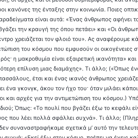
οι κανόνες της ένταξης στην κοινωνία. Ποιες οπτικ
αραδείγματα είναι αυτά: «Ένας άνθρωπος αφήνει το
βγάζει την κραυγή της όπου πετάει» και «Οι άνθρω
έντρο χρειάζεται τον φλοιό του». Ας αναφέρουμε κ
ετώπιση του κόσμου που εμφυσούν οι οικογένειες σ
ρός· η μακροθυμία είναι εξαιρετική ικανότητα» κα
ότερη επίλυση μιας διαμάχης». Τι άλλο; («Όπως έν
 πασσάλους, έτσι και ένας ικανός άνθρωπος χρειάζ
ει ένα γκονγκ, άκου τον ήχο του· όταν μιλάει κάποι
οι και αρχές για την αντιμετώπιση του κόσμου.) Υπ
ιδιού; Όπως: «Το πουλί που βγάζει έξω το κεφάλι εί
νος που λέει πολλά σφάλλει συχνά». Τι άλλο; (Πληρώ
δεν συναναστραφήκαμε σχετικά μ’ αυτό την τελευταί
ν συχνά: «Εκεί έξω στον κόσμο, πρέπει να έχεις καλ