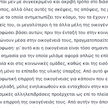
νται μεν με συγκεκριμένο και ακριβή τρόπο στο διά
πος, αλλά όλες αυτές τις σκέψεις, τις απόψεις, τις
με τα οποία αντιμετωπίζει τον κόσμο, του τα έχουν
είς του, οι μεγαλύτεροι ή τα άλλα μέλη της οικογέν
ρφώσει βάσει αυτών, πριν την ένταξή του στην κοινω
ώνουν μέσα στην οικογένειά τους, πραγματοποιείτα
ρφωση· γι’ αυτό και η οικογένεια είναι τόσο σημαντ
 σημασία για την οποία μιλάμε αφορά απλώς το επί
νία και στις κοινωνικές ομάδες, καθώς και της εισ
ή μόνο το επίπεδο της υλικής ύπαρξης. Από αυτό φα
ρφωτική επιρροή της οικογένειας για κάποιον που ε
Δηλαδή, μόλις ενηλικιωθούν και ενταχθούν στην κοι
οσμικές αλληλεπιδράσεις προέρχεται ως επί το πλεί
ην επιρροή της οικογένειάς τους. Από αυτήν την άπο