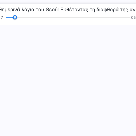
Καθημερινά λ
18
05
Αναγνώσεις
Ευαγγέλιο
Μαρτυρίες
Η
 Παντοδύναμου Θεού»
Η βασιλεία τ
Η βασιλεία του Θ
βασιλεία του Θεο
Επικοινωνή
Ακολουθήστ
omsalvation.org