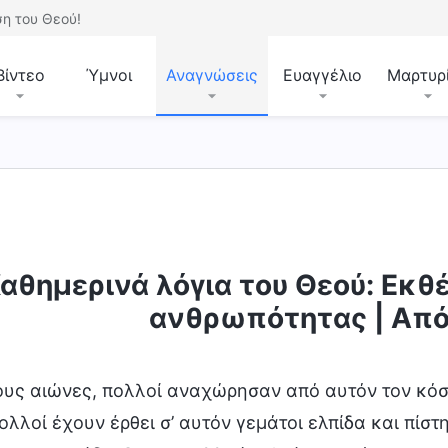
η του Θεού!
Βίντεο
Ύμνοι
Αναγνώσεις
Ευαγγέλιο
Μαρτυρ
αθημερινά λόγια του Θεού: Εκθ
ότητας
Είσοδος στη ζωή
Προορισμοί και εκβά
ανθρωπότητας | Απ
ους αιώνες, πολλοί αναχώρησαν από αυτόν τον κόσ
ολλοί έχουν έρθει σ’ αυτόν γεμάτοι ελπίδα και πίσ