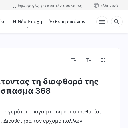
Εφαρμογές για κινητές συσκευές
Ελληνικά
ίες
Η Νέα Εποχή
Έκθεση εικόνων
έτοντας τη διαφθορά της
σεις
όσπασμα 368
μο γεμάτοι απογοήτευση και απροθυμία,
τη. Διευθέτησα τον ερχομό πολλών