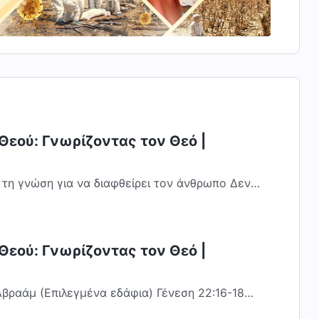
Θεού: Γνωρίζοντας τον Θεό |
τη γνώση για να διαφθείρει τον άνθρωπο Δεν
 γνώση είναι κάτι το θετικό; Ή...
Θεού: Γνωρίζοντας τον Θεό |
βραάμ (Επιλεγμένα εδάφια) Γένεση 22:16-18
ωβά, ότι, επειδή έπραξας το πράγμα τούτο...