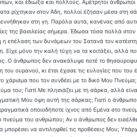
πων, και έδιωξα και πολλούς. Αμέτρητοι άνθρωποι
ατα ρίχτηκαν στον Άδη, πολλοί έζησαν μέσα στη σά
εννήθηκαν στη γη. Παρόλα αυτά, κανένας από αυτού
ίες της βασιλείας σήμερα. Έδωσα τόσα πολλά στον 
ή η επέλαση των δυνάμεων του Σατανά τον κατέστ
η. Είχε μόνο την καλή τύχη να τα κοιτάξει, αλλά π
ς. Ο άνθρωπος δεν ανακάλυψε ποτέ το θησαυροφυλά
η του ουρανού, κι έτσι έχασε τις ευλογίες που του
το χάρισμα που τον συνδέει με το δικό Μου Πνεύμα;
ύμα του; Γιατί Με πλησιάζει με τη σάρκα, αλλά είνα
γματική Μου όψη αυτή της σάρκας; Γιατί ο άνθρωπος
πραγματικά οποιοδήποτε ίχνος από Εμένα στο πνε
ο πνεύμα του ανθρώπου; Αν ο άνθρωπος δεν εισέλθε
α μπορέσει να αντιληφθεί τις προθέσεις Μου; Υπάρχ