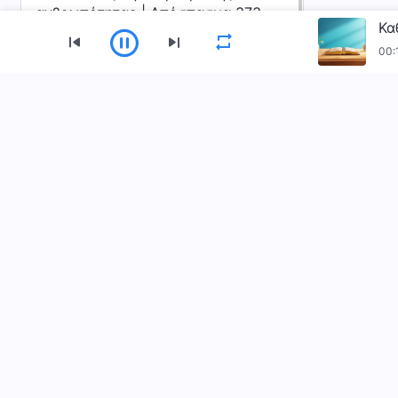
ανθρωπότητας | Απόσπασμα 373
00:
Μενού
Αρχική
Βιβλία
Βίντεο
Ύμνοι
Κατεβάστε την εφαρμογή «Εκκλησία του
Επικοινωνία
+30-699-815-6524
contact.el@kingd