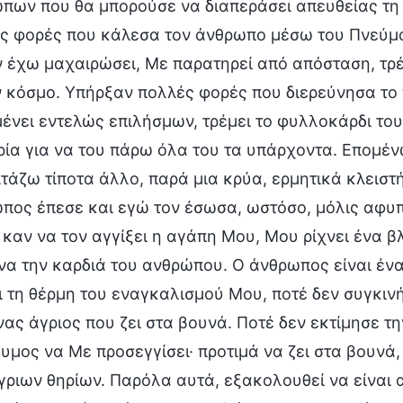
πων που θα μπορούσε να διαπεράσει απευθείας τη
ς φορές που κάλεσα τον άνθρωπο μέσω του Πνεύμ
ν έχω μαχαιρώσει, Με παρατηρεί από απόσταση, τρέ
 κόσμο. Υπήρξαν πολλές φορές που διερεύνησα το
ένει εντελώς επιλήσμων, τρέμει το φυλλοκάρδι του
ρία για να του πάρω όλα του τα υπάρχοντα. Επομένω
ιτάζω τίποτα άλλο, παρά μια κρύα, ερμητικά κλεισ
πος έπεσε και εγώ τον έσωσα, ωστόσο, μόλις αφυπν
 καν να τον αγγίξει η αγάπη Μου, Μου ρίχνει ένα β
να την καρδιά του ανθρώπου. Ο άνθρωπος είναι έν
ι τη θέρμη του εναγκαλισμού Μου, ποτέ δεν συγκιν
νας άγριος που ζει στα βουνά. Ποτέ δεν εκτίμησε τ
υμος να Με προσεγγίσει· προτιμά να ζει στα βουνά,
γριων θηρίων. Παρόλα αυτά, εξακολουθεί να είναι 