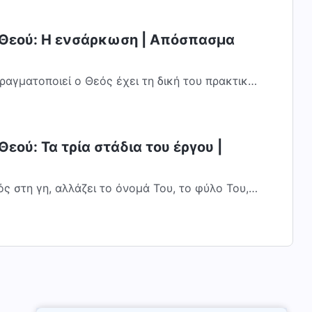
 Θεού: Η ενσάρκωση | Απόσπασμα
ραγματοποιεί ο Θεός έχει τη δική του πρακτική
όταν ήρθε ο Ιησούς, ήταν άντρας, αλλά...
εού: Τα τρία στάδια του έργου |
ς στη γη, αλλάζει το όνομά Του, το φύλο Του,
ου. Δεν επαναλαμβάνει το έργο Του....