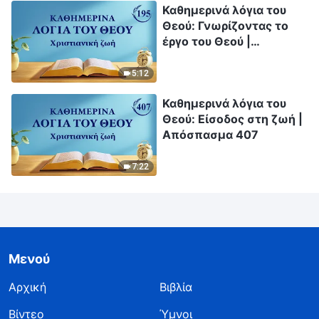
Καθημερινά λόγια του
Θεού: Γνωρίζοντας το
έργο του Θεού |
Απόσπασμα 195
5:12
Καθημερινά λόγια του
Θεού: Είσοδος στη ζωή |
Απόσπασμα 407
7:22
Μενού
Αρχική
Βιβλία
Βίντεο
Ύμνοι