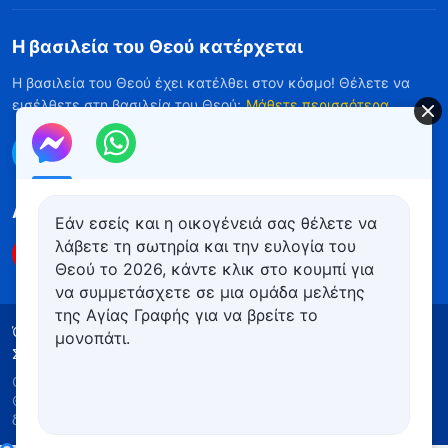
Η βασιλεία του Θεού κατέρχεται
Η βασιλεία του Θεού έχει κατέλθει στον κόσμο! Θέλετε να
εισέλθετε στη βασιλεία του Θεού;
Μάθετε περισσότερα
Επικοινωνήστε μαζί μας μέσω Messenger
Ακολουθήστε μας
Εάν εσείς και η οικογένειά σας θέλετε να
λάβετε τη σωτηρία και την ευλογία του
Θεού το 2026, κάντε κλικ στο κουμπί για
να συμμετάσχετε σε μια ομάδα μελέτης
της Αγίας Γραφής για να βρείτε το
Όροι Χρήσης
Πολιτική απορρήτου
μονοπάτι.
Συντελεστές
Πολιτική για τα Cookies
Copyright © 2026
Εκκλησία του Παντοδύναμου
Θεού
. Με την επιφύλαξη παντός νομίμου
δικαιώματος.