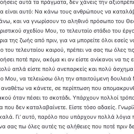
οήσεις αυτά τα πράγματα, δεν χάνεις την αξιοπρέπ
α είναι αυτό: Να κάνω τους ανθρώπους να καταλάβ
άνω, και να γνωρίσουν το αληθινό πρόσωπο του Θε
ιριστικού σχεδίου Μου, το τελευταίο στάδιο του έργ
ρια της ζωής από πριν, για να μπορείτε όλοι εσείς 
γο του τελευταίου καιρού, πρέπει να σας πω όλες τι
ήσει ποτέ πριν, ακόμα κι αν είστε ανίκανοι να τις ε
 πολύ απλά είστε πολύ ανεπαρκείς και πολύ άσχη
γο Μου, να τελειώσω όλη την απαιτούμενη δουλειά
ς αναθέτω να κάνετε, σε περίπτωση που απομακρυνθ
ακού όταν πέσει το σκοτάδι. Υπάρχουν πολλοί τρόπ
α που δεν καταλαβαίνετε. Είστε τόσο αδαείς. Γνωρ
καλά. Γι’ αυτό, παρόλο που υπάρχουν πολλά λόγια π
να σας πω όλες αυτές τις αλήθειες που ποτέ πριν