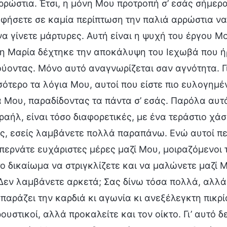
ρρώστια. Έτσι, η μόνη Μου προτροπή σ’ εσάς σήμερα
φήσετε σε καμία περίπτωση την παλιά αρρώστια να
 να γίνετε μάρτυρες. Αυτή είναι η ψυχή του έργου Μ
η Μαρία δέχτηκε την αποκάλυψη του Ιεχωβά που ήρθ
ύοντας. Μόνο αυτό αναγνωρίζεται σαν αγνότητα. Για
σότερο τα λόγια Μου, αυτοί που είστε πιο ευλογημέ
 Μου, παραδίδοντας τα πάντα σ’ εσάς. Παρόλα αυτά
σραήλ, είναι τόσο διαφορετικές, με ένα τεράστιο χά
ς, εσείς λαμβάνετε πολλά παραπάνω. Ενώ αυτοί π
 περνάτε ευχάριστες μέρες μαζί Μου, μοιραζόμενοι τ
 το δικαίωμα να στριγκλίζετε και να μαλώνετε μαζί 
Δεν λαμβάνετε αρκετά; Σας δίνω τόσα πολλά, αλλά 
παράζει την καρδιά κι αγωνία κι ανεξέλεγκτη πικρί
ουστικοί, αλλά προκαλείτε και τον οίκτο. Γι’ αυτό