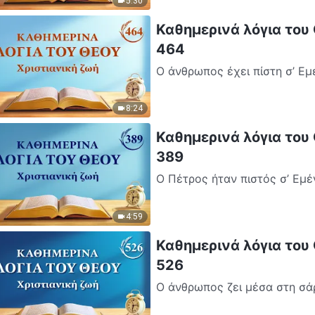
5:30
Καθημερινά λόγια του
464
Ο άνθρωπος έχει πίστη σ’ Εμ
και πριν κάνω τον εαυτό Μου
8:24
Καθημερινά λόγια του
389
Ο Πέτρος ήταν πιστός σ’ Εμέ
και η καρδιά του δεν παραπον
4:59
Καθημερινά λόγια του
526
Ο άνθρωπος ζει μέσα στη σάρ
κόλαση και χωρίς την κρίση κ