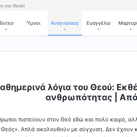
η του Θεού!
Βίντεο
Ύμνοι
Αναγνώσεις
Ευαγγέλιο
Μαρτυρ
αθημερινά λόγια του Θεού: Εκθ
ότητας
Είσοδος στη ζωή
Προορισμοί και εκβά
ανθρωπότητας | Απ
θρωποι πιστεύουν στον Θεό εδώ και πολύ καιρό, αλ
«Θεός». Απλά ακολουθούν με σύγχυση. Δεν έχουν κα