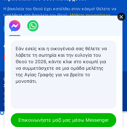
Η βασιλεία του Θεού έχει κατέλθει στον κόσμο! Θέλετε να
εισέλθετε στη βασιλεία του Θεού;
Μάθετε περισσότερα
Επικοινωνήστε μαζί μας μέσω Messenger
Ακολουθήστε μας
Εάν εσείς και η οικογένειά σας θέλετε να
λάβετε τη σωτηρία και την ευλογία του
Θεού το 2026, κάντε κλικ στο κουμπί για
να συμμετάσχετε σε μια ομάδα μελέτης
της Αγίας Γραφής για να βρείτε το
Όροι Χρήσης
Πολιτική απορρήτου
μονοπάτι.
Συντελεστές
Πολιτική για τα Cookies
Copyright © 2026
Εκκλησία του Παντοδύναμου
Θεού
. Με την επιφύλαξη παντός νομίμου
δικαιώματος.
Καθημερινά λόγια του Θεού: Είσοδος στη ζωή | Απόσπασμα 577
Επικοινωνήστε μαζί μας μέσω Messenger
00:00
06:33