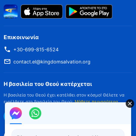
Επικοινωνία
+30-699-815-6524
contact.el@kingdomsalvation.org
Η βασιλεία του Θεού κατέρχεται
Η βασιλεία του Θεού έχει κατέλθει στον κόσμο! Θέλετε να
εισέλθετε στη βασιλεία του Θεού;
Μάθετε περισσότερα
Επικοινωνήστε μαζί μας μέσω Messenger
Ακολουθήστε μας