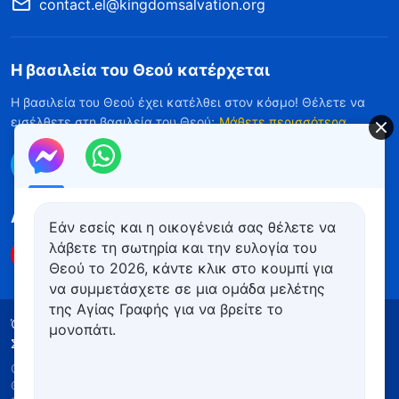
contact.el@kingdomsalvation.org
Η βασιλεία του Θεού κατέρχεται
Η βασιλεία του Θεού έχει κατέλθει στον κόσμο! Θέλετε να
εισέλθετε στη βασιλεία του Θεού;
Μάθετε περισσότερα
Επικοινωνήστε μαζί μας μέσω Messenger
Ακολουθήστε μας
Εάν εσείς και η οικογένειά σας θέλετε να
λάβετε τη σωτηρία και την ευλογία του
Θεού το 2026, κάντε κλικ στο κουμπί για
να συμμετάσχετε σε μια ομάδα μελέτης
της Αγίας Γραφής για να βρείτε το
Όροι Χρήσης
Πολιτική απορρήτου
μονοπάτι.
Συντελεστές
Πολιτική για τα Cookies
Copyright © 2026
Εκκλησία του Παντοδύναμου
Θεού
. Με την επιφύλαξη παντός νομίμου