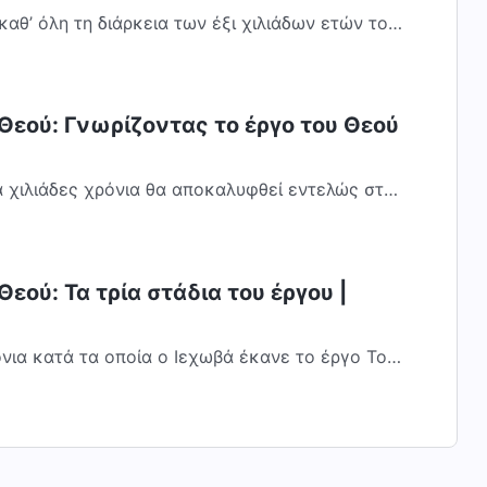
καθ’ όλη τη διάρκεια των έξι χιλιάδων ετών του
λις ολοκληρωθεί. Μόνο αφότου όλο αυτό...
Θεού: Γνωρίζοντας το έργο του Θεού
ια χιλιάδες χρόνια θα αποκαλυφθεί εντελώς στον
 Μόνο τώρα έχω ανοίξει το πλήρες...
εού: Τα τρία στάδια του έργου |
όνια κατά τα οποία ο Ιεχωβά έκανε το έργο Του,
οτα και σχεδόν ολόκληρη η ανθρωπότητα...