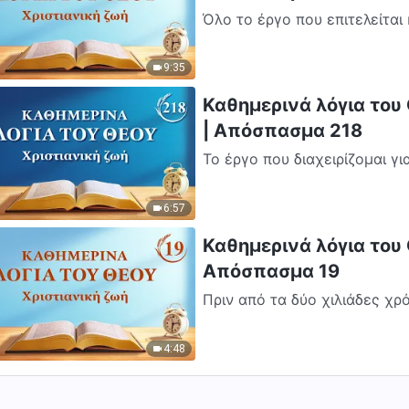
Όλο το έργο που επιτελείται 
σχεδίου διαχείρισης έχει μό
9:35
Καθημερινά λόγια του 
| Απόσπασμα 218
Το έργο που διαχειρίζομαι γ
άνθρωπο τις έσχατες ημέρες.
6:57
Καθημερινά λόγια του Θ
Απόσπασμα 19
Πριν από τα δύο χιλιάδες χρ
ο άνθρωπος δεν γνώριζε τίπ
4:48