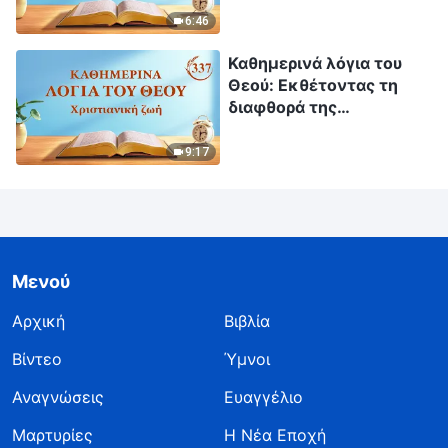
6:46
Καθημερινά λόγια του
Θεού: Εκθέτοντας τη
διαφθορά της
ανθρωπότητας |
Απόσπασμα 337
9:17
Μενού
Αρχική
Βιβλία
Βίντεο
Ύμνοι
Αναγνώσεις
Ευαγγέλιο
Μαρτυρίες
Η Νέα Εποχή