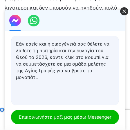
Εάν εσείς και η οικογένειά σας θέλετε να
λάβετε τη σωτηρία και την ευλογία του
Θεού το 2026, κάντε κλικ στο κουμπί για
να συμμετάσχετε σε μια ομάδα μελέτης
της Αγίας Γραφής για να βρείτε το
μονοπάτι.
Το έργο του Θεού και το έργο του ανθρώπου
(Μέρος πρώ
Επικοινωνήστε μαζί μας μέσω Messenger
00:00
55:06