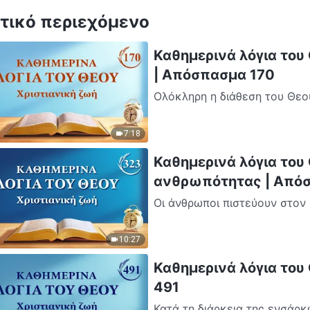
τικό περιεχόμενο
Καθημερινά λόγια του 
| Απόσπασμα 170
Ολόκληρη η διάθεση του Θεού
σχεδίου διαχείρισης που αριθ
7:18
Καθημερινά λόγια του
ανθρωπότητας | Από
Οι άνθρωποι πιστεύουν στον 
δεν κατανοούν αυτή τη λέξη 
10:27
Καθημερινά λόγια του
491
Κατά τη διάρκεια της ενσάρκ