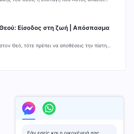
ά το να απέχει κανείς από το να κρίνει ή...
 Θεού: Είσοδος στη ζωή | Απόσπασμα
 στον Θεό, τότε πρέπει να αποθέσεις την πίστη
υ Θεού καθ’ ολοκληρίαν. Δηλαδή, από τη...
Εάν εσείς και η οικογένειά σας