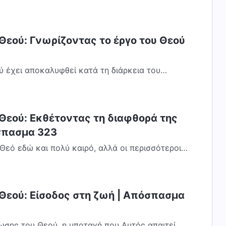
Θεού: Γνωρίζοντας το έργο του Θεού
 έχει αποκαλυφθεί κατά τη διάρκεια του
μεί έξι χιλιάδες έτη. Δεν αποκαλύπτεται μόνο...
 Θεού: Εκθέτοντας τη διαφθορά της
σπασμα 323
Θεό εδώ και πολύ καιρό, αλλά οι περισσότεροι
«Θεός». Απλά ακολουθούν με σύγχυση. Δεν...
 Θεού: Είσοδος στη ζωή | Απόσπασμα
ωσης του Θεού, η υποταγή που Αυτός απαιτεί