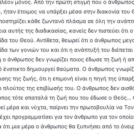
πλέον μόνος. Από την πρώτη στιγμή που ο άνθρωπος 
, ήταν έτοιμος να υπάρξει μέσα στην διακονία του 
ποστηρίζει κάθε ζωντανό πλάσμα σε όλη την ανάπτυ
εια αυτής της διαδικασίας, κανείς δεν πιστεύει ότι
ίδα του Θεού. Αντίθετα, θεωρεί ότι ο άνθρωπος μεγ
ίδα των γονιών του και ότι η ανάπτυξή του διέπεται
ή ο άνθρωπος δεν γνωρίζει ποιος έδωσε τη ζωή ή α
ό ένστικτο δημιουργεί θαύματα. Ο άνθρωπος γνωρίζε
σης της ζωής, ότι η επιμονή είναι η πηγή της ύπαρξ
 ο πλούτος της επιβίωσής του. Ο άνθρωπος δεν αισθ
πος τότε σπαταλά τη ζωή που του έδωσε ο Θεός… 
ρεί μέρα και νύχτα, παίρνει την πρωτοβουλία να Τον
έχει προγραμματίσει για τον άνθρωπο για τον οποίο 
α ότι μια μέρα ο άνθρωπος θα ξυπνήσει από το όνει