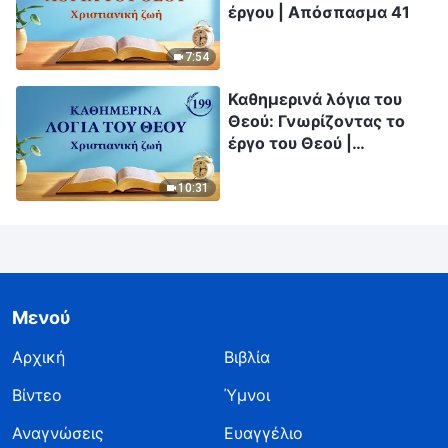
έργου | Απόσπασμα 41
7:54
Καθημερινά λόγια του
Θεού: Γνωρίζοντας το
έργο του Θεού |
Απόσπασμα 199
10:31
Μενού
Αρχική
Βιβλία
Βίντεο
Ύμνοι
Αναγνώσεις
Ευαγγέλιο