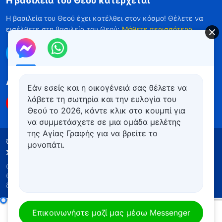
Η βασιλεία του Θεού κατέρχεται
Η βασιλεία του Θεού έχει κατέλθει στον κόσμο! Θέλετε να
εισέλθετε στη βασιλεία του Θεού;
Μάθετε περισσότερα
Επικοινωνήστε μαζί μας μέσω Messenger
Ακολουθήστε μας
Εάν εσείς και η οικογένειά σας θέλετε να
λάβετε τη σωτηρία και την ευλογία του
Θεού το 2026, κάντε κλικ στο κουμπί για
να συμμετάσχετε σε μια ομάδα μελέτης
της Αγίας Γραφής για να βρείτε το
Όροι Χρήσης
Πολιτική απορρήτου
μονοπάτι.
Συντελεστές
Πολιτική για τα Cookies
Copyright © 2026
Εκκλησία του Παντοδύναμου
Θεού
. Με την επιφύλαξη παντός νομίμου
δικαιώματος.
Καθημερινά λόγια του Θεού: Η διάθεση του Θεού και αυτό που Αυτός έχει και είναι | Απόσπασμα 245
Επικοινωνήστε μαζί μας μέσω Messenger
00:00
09:06