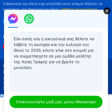
Η βασιλεία του Θεού έχει κατέλθει στον κόσμο! Θέλετε να
εισέλθετε στη βασιλεία του Θεού;
Μάθετε περισσότερα
Επικοινωνήστε μαζί μας μέσω Messenger
Ακολουθήστε μας
Εάν εσείς και η οικογένειά σας θέλετε να
λάβετε τη σωτηρία και την ευλογία του
Θεού το 2026, κάντε κλικ στο κουμπί για
να συμμετάσχετε σε μια ομάδα μελέτης
της Αγίας Γραφής για να βρείτε το
Όροι Χρήσης
Πολιτική απορρήτου
μονοπάτι.
Συντελεστές
Πολιτική για τα Cookies
Copyright © 2026
Εκκλησία του Παντοδύναμου
Θεού
. Με την επιφύλαξη παντός νομίμου
δικαιώματος.
Καθημερινά λόγια του Θεού: Η διάθεση του Θεού και αυτό που Αυτός έχει και είναι | Απόσπασμα 233
Επικοινωνήστε μαζί μας μέσω Messenger
00:00
05:03