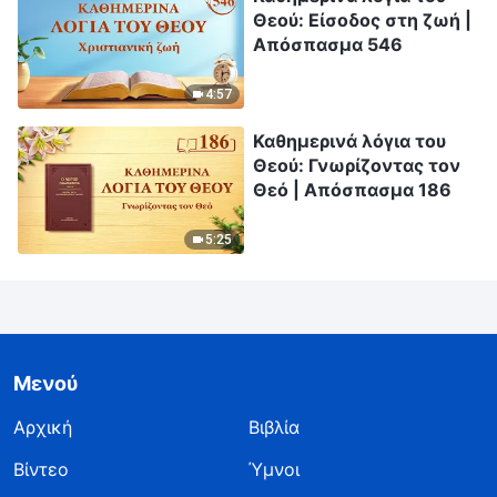
Θεού: Είσοδος στη ζωή |
Απόσπασμα 546
4:57
Καθημερινά λόγια του
Θεού: Γνωρίζοντας τον
Θεό | Απόσπασμα 186
5:25
Μενού
Αρχική
Βιβλία
Βίντεο
Ύμνοι