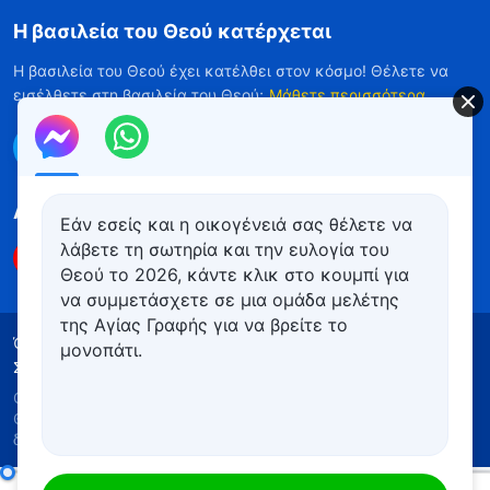
Η βασιλεία του Θεού κατέρχεται
Η βασιλεία του Θεού έχει κατέλθει στον κόσμο! Θέλετε να
εισέλθετε στη βασιλεία του Θεού;
Μάθετε περισσότερα
Επικοινωνήστε μαζί μας μέσω Messenger
Ακολουθήστε μας
Εάν εσείς και η οικογένειά σας θέλετε να
λάβετε τη σωτηρία και την ευλογία του
Θεού το 2026, κάντε κλικ στο κουμπί για
να συμμετάσχετε σε μια ομάδα μελέτης
της Αγίας Γραφής για να βρείτε το
Όροι Χρήσης
Πολιτική απορρήτου
μονοπάτι.
Συντελεστές
Πολιτική για τα Cookies
Copyright © 2026
Εκκλησία του Παντοδύναμου
Θεού
. Με την επιφύλαξη παντός νομίμου
δικαιώματος.