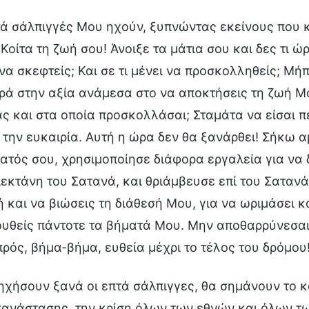
τά σάλπιγγές Μου ηχούν, ξυπνώντας εκείνους που κ
Κοίτα τη ζωή σου! Άνοιξε τα μάτια σου και δες τι ώρ
 να σκεφτείς; Και σε τι μένει να προσκολληθείς; Μή
ρά στην αξία ανάμεσα στο να αποκτήσεις τη ζωή Μ
ς και στα οποία προσκολλάσαι; Σταμάτα να είσαι π
 την ευκαιρία. Αυτή η ώρα δεν θα ξανάρθει! Σήκω 
ατός σου, χρησιμοποίησε διάφορα εργαλεία για να 
λεκτάνη του Σατανά, και θριάμβευσε επί του Σατανά
ή και να βιώσεις τη διάθεσή Μου, για να ωριμάσει κ
υθείς πάντοτε τα βήματά Μου. Μην αποθαρρύνεσαι
πρός, βήμα-βήμα, ευθεία μέχρι το τέλος του δρόμου
ηχήσουν ξανά οι επτά σάλπιγγες, θα σημάνουν το κά
πανάστασης, την κρίση όλων των εθνών και όλων τω