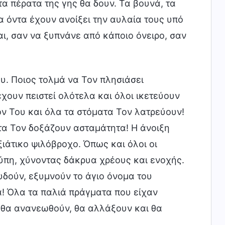
τα πέρατα της γης θα δουν. Τα βουνά, τα
βια όντα έχουν ανοίξει την αυλαία τους υπό
ι, σαν να ξυπνάνε από κάποιο όνειρο, σαν
υ. Ποιος τολμά να Τον πλησιάσει
χουν πειστεί ολότελα και όλοι ικετεύουν
ν Του και όλα τα στόματα Τον λατρεύουν!
ντα Τον δοξάζουν ασταμάτητα! Η άνοιξη
ξιάτικο ψιλόβροχο. Όπως και όλοι οι
ύπη, χύνοντας δάκρυα χρέους και ενοχής.
ουδούν, εξυμνούν το άγιο όνομα του
ά! Όλα τα παλιά πράγματα που είχαν
 θα ανανεωθούν, θα αλλάξουν και θα