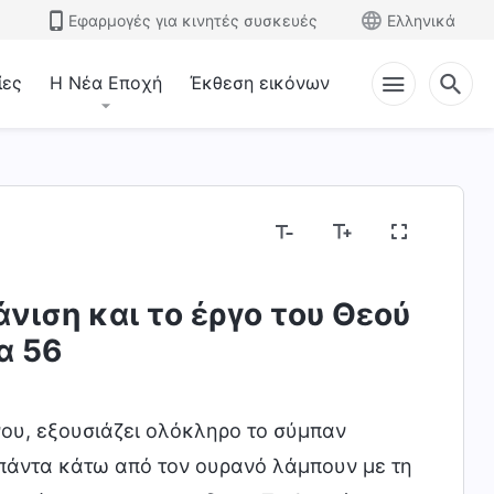
Εφαρμογές για κινητές συσκευές
Ελληνικά
ίες
Η Νέα Εποχή
Έκθεση εικόνων
νιση και το έργο του Θεού
ίζοντας το έργο του Θεού
Η διάθεση του Θεού κ
α 56
νου, εξουσιάζει ολόκληρο το σύμπαν
α πάντα κάτω από τον ουρανό λάμπουν με τη