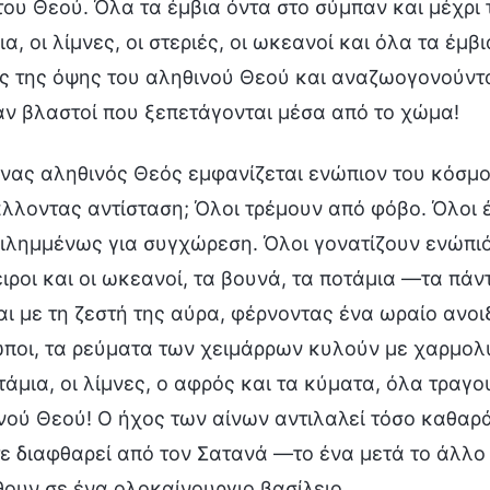
του Θεού. Όλα τα έμβια όντα στο σύμπαν και μέχρι 
α, οι λίμνες, οι στεριές, οι ωκεανοί και όλα τα έμ
ς της όψης του αληθινού Θεού και αναζωογονούντα
αν βλαστοί που ξεπετάγονται μέσα από το χώμα!
ένας αληθινός Θεός εμφανίζεται ενώπιον του κόσμο
λλοντας αντίσταση; Όλοι τρέμουν από φόβο. Όλοι έ
ιλημμένως για συγχώρεση. Όλοι γονατίζουν ενώπιό
ειροι και οι ωκεανοί, τα βουνά, τα ποτάμια —τα πά
αι με τη ζεστή της αύρα, φέρνοντας ένα ωραίο ανοι
ποι, τα ρεύματα των χειμάρρων κυλούν με χαρμολ
τάμια, οι λίμνες, ο αφρός και τα κύματα, όλα τραγ
νού Θεού! Ο ήχος των αίνων αντιλαλεί τόσο καθαρ
ε διαφθαρεί από τον Σατανά —το ένα μετά το άλλο
θουν σε ένα ολοκαίνουργιο βασίλειο…