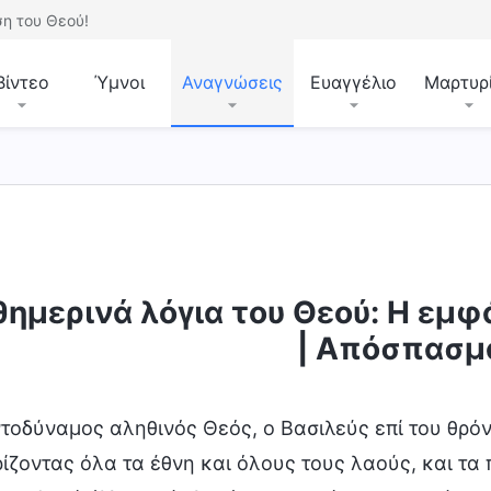
η του Θεού!
Βίντεο
Ύμνοι
Αναγνώσεις
Ευαγγέλιο
Μαρτυρ
ημερινά λόγια του Θεού: Η εμφά
κρίση τις έσχατες ημέρες
Η ενσάρκωση
Γνωρ
| Απόσπασμ
τοδύναμος αληθινός Θεός, ο Βασιλεύς επί του θρό
ρίζοντας όλα τα έθνη και όλους τους λαούς, και τ