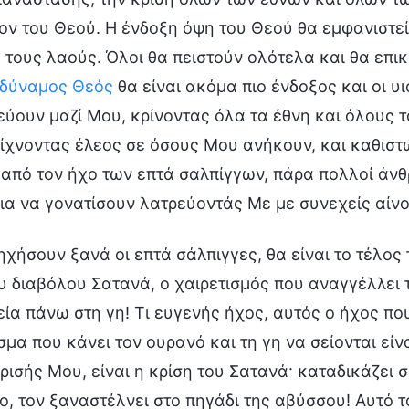
ον του Θεού. Η ένδοξη όψη του Θεού θα εμφανιστεί
 τους λαούς. Όλοι θα πειστούν ολότελα και θα επι
δύναμος Θεός
θα είναι ακόμα πιο ένδοξος και οι υ
εύουν μαζί Μου, κρίνοντας όλα τα έθνη και όλους 
είχνοντας έλεος σε όσους Μου ανήκουν, και καθιστώ
από τον ήχο των επτά σαλπίγγων, πάρα πολλοί άνθ
ια να γονατίσουν λατρεύοντάς Με με συνεχείς αίνο
ηχήσουν ξανά οι επτά σάλπιγγες, θα είναι το τέλος 
ου διαβόλου Σατανά, ο χαιρετισμός που αναγγέλλει τ
εία πάνω στη γη! Τι ευγενής ήχος, αυτός ο ήχος πο
σμα που κάνει τον ουρανό και τη γη να σείονται είνα
ίρισής Μου, είναι η κρίση του Σατανά· καταδικάζει
ο, τον ξαναστέλνει στο πηγάδι της αβύσσου! Αυτό τ