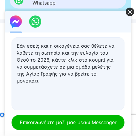
Whatsapp
Σχετικό περιεχόμενο
Ομιλία του Θεού | «Πώς
Εάν εσείς και η οικογένειά σας θέλετε να
να επιδιώκει κανείς την
λάβετε τη σωτηρία και την ευλογία του
αλήθεια (16)» (Μέρος
Θεού το 2026, κάντε κλικ στο κουμπί για
τέταρτο)
να συμμετάσχετε σε μια ομάδα μελέτης
1:05:32
της Αγίας Γραφής για να βρείτε το
μονοπάτι.
Ομιλία του Θεού | «Πώς
να γνωρίσετε τη διάθεση
του Θεού και το
αποτέλεσμα του έργου
Του» (Μέρος τρίτο)
44:23
Ο ίδιος ο Θεός, ο μοναδικός ΣΤ'
Επικοινωνήστε μαζί μας μέσω Messenger
Ομιλία του Θεού | «Οι
00:00
26:09
παραβάσεις θα