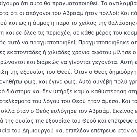
 σίγουρο ότι αυτό θα πραγματοποιηθεί. Το αντιλαμβ
ότα ότι οι απόγονοι του Αβραάμ ήταν πολλοί; Και π
ού και ως η άμμος η παρά το χείλος της θαλάσσης
η και σε όλες τις περιοχές, σε κάθε μέρος του κόσμ
ός αυτό να πραγματοποιηθεί; Πραγματοποιήθηκε από
ές εκατοντάδες ή χιλιάδες χρόνια αφότου μίλησε ο
ρώνονται και διαρκώς να γίνονται γεγονότα. Αυτή ε
ιξη της εξουσίας του Θεού. Όταν ο Θεός δημιούργη
γενηθήτω φως, και έγινε φως. Αυτό συνέβη πολύ γ
κό διάστημα και δεν υπήρξε καμία καθυστέρηση στ
οτελέσματα του λόγου του Θεού ήταν άμεσα. Και τα
 αλλά όταν ο Θεός ευλόγησε τον Αβραάμ, Εκείνος 
ά της ουσίας της εξουσίας του Θεού και επέτρεψε σ
υσία του Δημιουργού και επιπλέον επέτρεψε στον άν