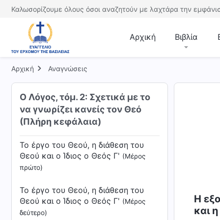
Το έργο του Θεού, η διάθεση του
Καλωσορίζουμε όλους όσοι αναζητούν με λαχτάρα την εμφάνισ
Θεού και ο ίδιος ο Θεός Β'
(Μέρος
έκτο)
Αρχική
Βιβλία
Το έργο του Θεού, η διάθεση του
Θεού και ο ίδιος ο Θεός Β'
(Μέρος
Αρχική
Αναγνώσεις
έβδομο)
Ο Λόγος, τόμ. 2: Σχετικά με το
Το έργο του Θεού, η διάθεση του
να γνωρίζει κανείς τον Θεό
Θεού και ο ίδιος ο Θεός Β'
(Συνέχεια
(Πλήρη κεφάλαια)
από το έβδομο μέρος)
Το έργο του Θεού, η διάθεση του
Θεού και ο Ίδιος ο Θεός Γ'
(Μέρος
πρώτο)
Το έργο του Θεού, η διάθεση του
Η εξο
Θεού και ο Ίδιος ο Θεός Γ'
(Μέρος
και η
δεύτερο)