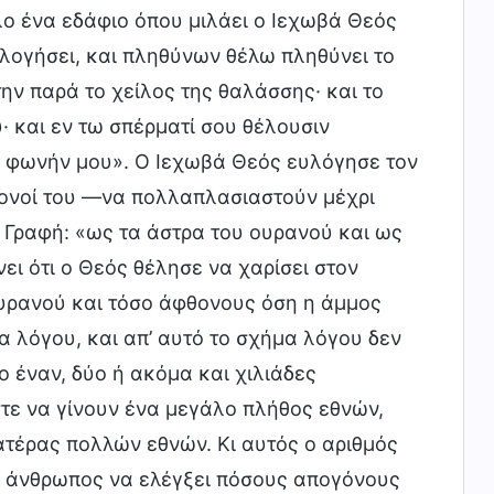
λλο ένα εδάφιο όπου μιλάει ο Ιεχωβά Θεός
υλογήσει, και πληθύνων θέλω πληθύνει το
ην παρά το χείλος της θαλάσσης· και το
· και εν τω σπέρματί σου θέλουσιν
ην φωνήν μου». Ο Ιεχωβά Θεός ευλόγησε τον
ονοί του —να πολλαπλασιαστούν μέχρι
η Γραφή: «ως τα άστρα του ουρανού και ως
ει ότι ο Θεός θέλησε να χαρίσει στον
υρανού και τόσο άφθονους όση η άμμος
 λόγου, και απ’ αυτό το σχήμα λόγου δεν
ο έναν, δύο ή ακόμα και χιλιάδες
τε να γίνουν ένα μεγάλο πλήθος εθνών,
ατέρας πολλών εθνών. Κι αυτός ο αριθμός
ο άνθρωπος να ελέγξει πόσους απογόνους