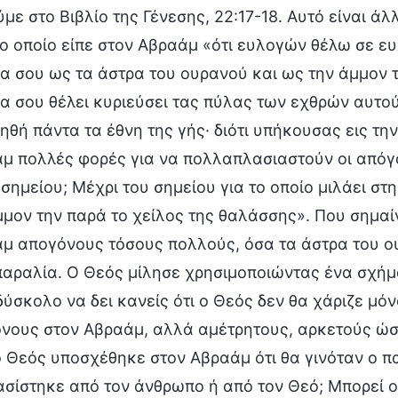
ύμε στο Βιβλίο της Γένεσης, 22:17-18. Αυτό είναι ά
το οποίο είπε στον Αβραάμ «ότι ευλογών θέλω σε ε
α σου ως τα άστρα του ουρανού και ως την άμμον τ
α σου θέλει κυριεύσει τας πύλας των εχθρών αυτού
ηθή πάντα τα έθνη της γής· διότι υπήκουσας εις τ
μ πολλές φορές για να πολλαπλασιαστούν οι απόγ
 σημείου; Μέχρι του σημείου για το οποίο μιλάει στ
μμον την παρά το χείλος της θαλάσσης». Που σημαίν
μ απογόνους τόσους πολλούς, όσα τα άστρα του ο
παραλία. Ο Θεός μίλησε χρησιμοποιώντας ένα σχήμα
 δύσκολο να δει κανείς ότι ο Θεός δεν θα χάριζε μόν
νους στον Αβραάμ, αλλά αμέτρητους, αρκετούς ώσ
 ο Θεός υποσχέθηκε στον Αβραάμ ότι θα γινόταν ο π
σίστηκε από τον άνθρωπο ή από τον Θεό; Μπορεί 