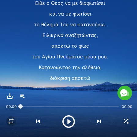
Είθε ο Θεός να με διαφωτίσει
και να με φωτίσει
το θέλημά Του να κατανοήσω.
Ειλικρινά αναζητώντας,
αποκτώ το φως
του Αγίου Πνεύματος μέσα μου.
Κατανοώντας την αλήθεια,
διάκριση αποκτώ
κι έχω ένα μονοπάτι πρακτικής.
Με την καθοδήγηση του Θεού,
00:00
00:00
ζω στο φως,
η καρδιά μου είναι γεμάτη
χαρά και γλυκύτητα.