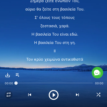
Σήμερα ζείτε ενώπιόν Του,
αύριο θα ζείτε στη βασιλεία Του.
Σ' όλους τους τόπους
ζεστασιά, χαρά.
Η βασιλεία Του είναι εδώ.
Η βασιλεία Του στη γη.
II
Τον κρύο χειμώνα αντικαθιστά
άνοιξη παντοτινή,
ο άνθρωπος πλέον
00:00
00:00
δεν θα υποφέρει,
δεν θα πονάει πια.
Οι άνθρωποι και τα έθνη