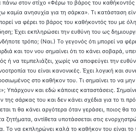
 πάνω στον στίχο «Φέρω το βάρος του καθήκοντός μ
χω καμία ανησυχία για τη σάρκα». Τι κατάσταση είνα
πορεί να φέρει το βάρος του καθήκοντός του με όλη 
δηση; Έχει εκπληρώσει την ευθύνη του ως δημιουργ
νδήποτε τρόπο; (Ναι.) Το γεγονός ότι μπορεί να φέρ
αρδιά και τον νου σημαίνει ότι το κάνει σοβαρά, υπ
ός ή να τεμπελιάζει, χωρίς να αποφεύγει την ευθύν
νοοτροπία του είναι κανονικές. Έχει λογική και συνε
φοσιωμένος στο καθήκον του. Τι σημαίνει το να μην
»; Υπάρχουν και εδώ κάποιες καταστάσεις. Σημαίνει
 της σάρκας του και δεν κάνει σχέδια για το τι πρόκ
ται τι θα κάνει αργότερα όταν γεράσει, ποιος θα το
τα ζητήματα, αντίθετα υποτάσσεται στις ενορχηστρώ
α. Το να εκπληρώνει καλά το καθήκον του είναι το