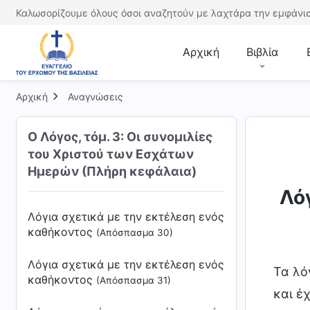
Καλωσορίζουμε όλους όσοι αναζητούν με λαχτάρα την εμφάνισ
Λόγια σχετικά με το να γνωρίζει
κανείς το έργο και τη διάθεση του
Αρχική
Βιβλία
Θεού
(Απόσπασμα 27)
Λόγια σχετικά με το να γνωρίζει
Αρχική
Αναγνώσεις
κανείς την ενσάρκωση του Θεού
(Απόσπασμα 28)
Ο Λόγος, τόμ. 3: Οι συνομιλίες
του Χριστού των Εσχάτων
Λόγια σχετικά με το να γνωρίζει
κανείς την ενσάρκωση του Θεού
Ημερών (Πλήρη κεφάλαια)
(Απόσπασμα 29)
Λό
Λόγια σχετικά με την εκτέλεση ενός
καθήκοντος
(Απόσπασμα 30)
Λόγια σχετικά με την εκτέλεση ενός
Τα λό
καθήκοντος
(Απόσπασμα 31)
και έ