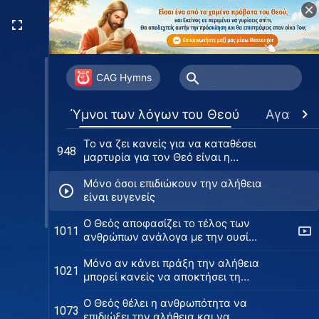
της ανθρωπότητας
Η ουσία του Θεού είναι και
903
παντοδύναμη και πρακτική
Αυτή είναι η ομοιότητα ενός
916
αληθινού ανθρώπου
CAG Hymns
Ολόκληρη η ανθρωπότητα πρέπει
936
Ύμνοι των λόγων του Θεού
Αγαπημ
να λατρεύει τον Θεό
Το να ζει κανείς για να καταθέσει
948
μαρτυρία για τον Θεό είναι η
σπουδαιότερη ευλογία
Μόνο όσοι επιδιώκουν την αλήθεια
είναι ευγενείς
Ο Θεός αποφασίζει το τέλος των
1011
ανθρώπων ανάλογα με την ουσία
τους
Μόνο αν κάνει πράξη την αλήθεια
1021
μπορεί κανείς να αποκτήσει τη
σωτηρία του Θεού
Ο Θεός θέλει η ανθρωπότητα να
1073
επιδιώξει την αλήθεια και να