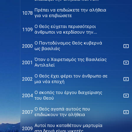
επιβιώσει
Πρέπει να επιδιώκετε την αλήθεια
1078
για να επιβιώσετε
Ο Θεός εύχεται περισσότεροι
1109
άνθρωποι να κερδίσουν την
σωτηρία Του
Ο Παντοδύναμος Θεός κυβερνά
2000
ως βασιλιάς
Όταν ο Χαιρετισμός της Βασιλείας
2001
Αντιλαλεί
Ο Θεός έχει φέρει τον άνθρωπο σε
2002
μια νέα εποχή
Ο σκοπός του έργου διαχείρισης
2004
του Θεού
Ο Θεός αγαπά αυτούς που
2007
επιδιώκουν την αλήθεια
Αυτοί που καταθέτουν μαρτυρία
2009
στα δεινά είναι νικητές