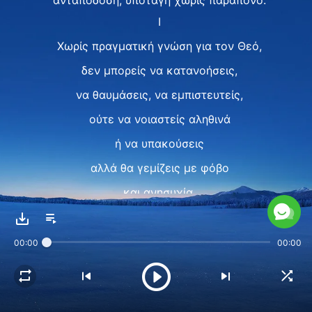
ανταπόδοση, υποταγή χωρίς παράπονο.
I
Χωρίς πραγματική γνώση για τον Θεό,
δεν μπορείς να κατανοήσεις,
να θαυμάσεις, να εμπιστευτείς,
ούτε να νοιαστείς αληθινά
ή να υπακούσεις
αλλά θα γεμίζεις με φόβο
και ανησυχία,
με αμφιβολία, παρεξήγηση,
υπεκφυγή και αποφυγή.
00:00
00:00
Χωρίς πραγματική γνώση για τον Θεό,
δεν μπορεί να υπάρχει