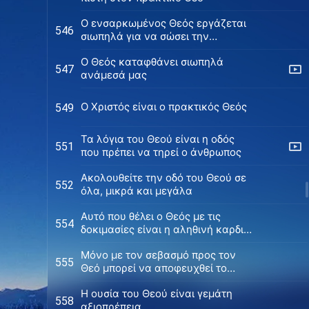
Ο ενσαρκωμένος Θεός εργάζεται
546
σιωπηλά για να σώσει την
ανθρωπότητα
Ο Θεός καταφθάνει σιωπηλά
547
ανάμεσά μας
Ο Χριστός είναι ο πρακτικός Θεός
549
Τα λόγια του Θεού είναι η οδός
551
που πρέπει να τηρεί ο άνθρωπος
Ακολουθείτε την οδό του Θεού σε
552
όλα, μικρά και μεγάλα
Αυτό που θέλει ο Θεός με τις
554
δοκιμασίες είναι η αληθινή καρδιά
του ανθρώπου
Μόνο με τον σεβασμό προς τον
555
Θεό μπορεί να αποφευχθεί το
κακό
Η ουσία του Θεού είναι γεμάτη
558
αξιοπρέπεια