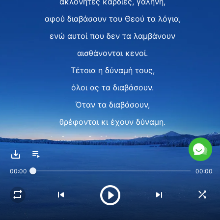
ακλόνητες καρδιές, γαλήνη,
αφού διαβάσουν του Θεού τα λόγια,
ενώ αυτοί που δεν τα λαμβάνουν
αισθάνονται κενοί.
Τέτοια η δύναμή τους,
όλοι ας τα διαβάσουν.
Όταν τα διαβάσουν,
θρέφονται κι έχουν δύναμη.
Αν δεν τα διαβάσουν είν' άνευροι,
αν ναι, τότε είναι καλά.
00:00
00:00
Αυτός είν’ ο Θεός κι ο λόγος Του
που κυριαρχεί στη γη.
Να ποια θα ’ναι