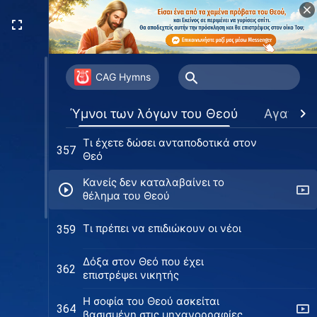
Η σκηνή του Θεού έρχεται
353
ανάμεσα στους ανθρώπους
Το όνομα του Θεού θα μεγαλυνθεί
354
στα έθνη των Εθνικών
CAG Hymns
Πρόσφερε όλο σου το είναι στο
356
Ύμνοι των λόγων του Θεού
Αγαπημ
έργο του Θεού
Τι έχετε δώσει ανταποδοτικά στον
357
Θεό
Κανείς δεν καταλαβαίνει το
θέλημα του Θεού
Τι πρέπει να επιδιώκουν οι νέοι
359
Δόξα στον Θεό που έχει
362
επιστρέψει νικητής
Η σοφία του Θεού ασκείται
364
βασισμένη στις μηχανορραφίες