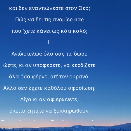
και δεν εναντιώνεστε στον Θεό;
Πώς να δει τις ανομίες σας
που ’χετε κάνει ως κάτι καλό;
Ⅱ
Ανιδιοτελώς όλα σας τα ’δωσε
ώστε, κι αν υποφέρετε, να κερδίζετε
όλα όσα φέρνει απ’ τον ουρανό.
Αλλά δεν έχετε καθόλου αφοσίωση.
Λίγα κι αν αφιερώνετε,
έπειτα ζητάτε να ξεπληρωθούν.
Έναν κόκκο άμμου Του δώσατε εσείς,