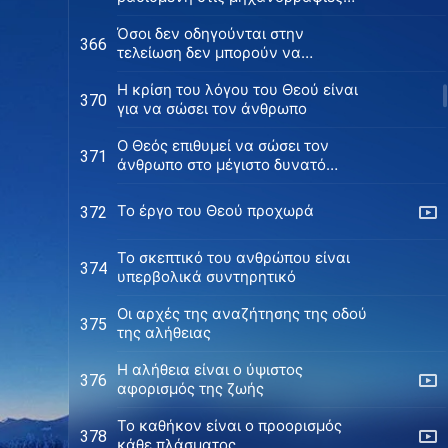
του Σατανά
Όσοι δεν οδηγούνται στην
366
τελείωση δεν μπορούν να
κληρονομήσουν την κληρονομιά
Η κρίση του λόγου του Θεού είναι
του Θεού
370
για να σώσει τον άνθρωπο
Ο Θεός επιθυμεί να σώσει τον
371
άνθρωπο στο μέγιστο δυνατό
βαθμό
Το έργο του Θεού προχωρά
372
Το σκεπτικό του ανθρώπου είναι
374
υπερβολικά συντηρητικό
Οι αρχές της αναζήτησης της οδού
375
της αλήθειας
Η αλήθεια είναι ο ύψιστος
376
αφορισμός της ζωής
Το καθήκον είναι ο προορισμός
378
κάθε πλάσματος