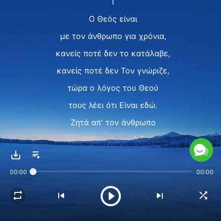
I
Ο Θεός είναι
με τον άνθρωπο για χρόνια,
κανείς ποτέ δεν το κατάλαβε,
κανείς ποτέ δεν Τον γνώριζε,
τώρα ο λόγος του Θεού
τους λέει ότι Είναι εδώ.
Ζητά απ' τον άνθρωπο
να έρθει μπροστά Του,
για να λάβει κάτι απ' Αυτόν.
00:00
00:00
Όμως ο άνθρωπος μένει μακριά,
λογικό που κανείς
δεν Τον γνωρίζει.