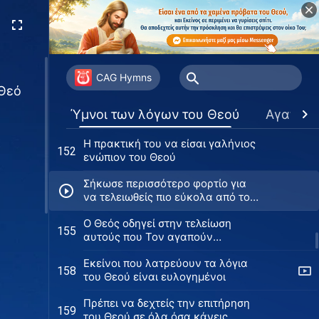
λαχταρούν να γίνουν τέλειοι
Μόνο όσοι γαληνεύουν ενώπιον
149
του Θεού επικεντρώνονται στη
ζωή
Πρέπει να φροντίσεις να
150
γαληνέψεις την καρδιά σου
CAG Hymns
 Θεό
ενώπιον του Θεού
Ο τρόπος να γαληνέψεις την
151
Ύμνοι των λόγων του Θεού
Αγαπημ
καρδιά σου ενώπιον του Θεού
H πρακτική του να είσαι γαλήνιος
152
ενώπιον του Θεού
Σήκωσε περισσότερο φορτίο για
να τελειωθείς πιο εύκολα από τον
Θεό
Ο Θεός οδηγεί στην τελείωση
155
αυτούς που Τον αγαπούν
πραγματικά
Εκείνοι που λατρεύουν τα λόγια
158
του Θεού είναι ευλογημένοι
Πρέπει να δεχτείς την επιτήρηση
159
του Θεού σε όλα όσα κάνεις