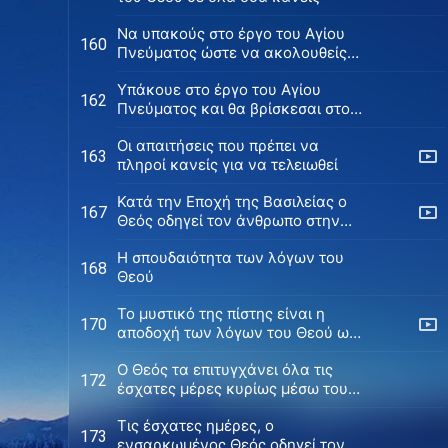
Να υπακούς στο έργο του Αγίου
160
Πνεύματος ώστε να ακολουθείς
μέχρι τέλους
Υπάκουε στο έργο του Αγίου
162
Πνεύματος και θα βρίσκεσαι στο
μονοπάτι προς την τελείωση
Οι απαιτήσεις που πρέπει να
163
πληροί κανείς για να τελειωθεί
Κατά την Εποχή της Βασιλείας ο
167
Θεός οδηγεί τον άνθρωπο στην
τελείωση με τον λόγο Του
Η σπουδαιότητα των λόγων του
168
Θεού
Το μυστικό της πίστης είναι η
170
αποδοχή των λόγων του Θεού ως
πραγματικότητας της ζωής
Ο Θεός τα επιτυγχάνει όλα τις
172
έσχατες μέρες κυρίως μέσω του
λόγου
Τις έσχατες ημέρες, ο
173
ενσαρκωμένος Θεός οδηγεί τον