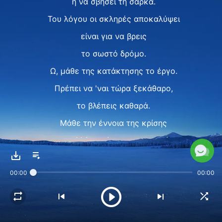
ή να σβήσει τη σάρκα.
Του λόγου οι σκληρές αποκαλύψει
είναι για να βρεις
το σωστό δρόμο.
Ω, μάθε της κατάκτησης το έργο.
Πρέπει να 'ναι τώρα ξεκάθαρο,
το βλέπεις καθαρά.
Μάθε την έννοια της κρίσης
και πολλές απόψεις μην κρατάς.
Ω, μάθε της κατάκτησης το έργο.
00:00
00:00
Ω … ω … ω …
II
Με το έργο του Θεού