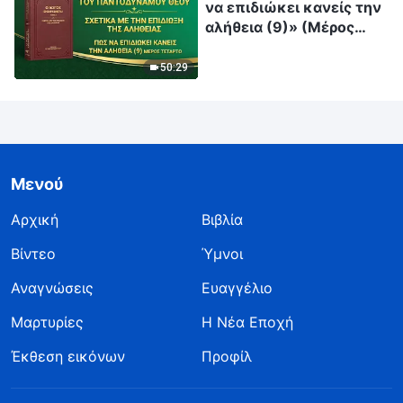
να επιδιώκει κανείς την
αλήθεια (9)» (Μέρος
τέταρτο)
50:29
Μενού
Αρχική
Βιβλία
Βίντεο
Ύμνοι
Αναγνώσεις
Ευαγγέλιο
Μαρτυρίες
Η Νέα Εποχή
Έκθεση εικόνων
Προφίλ