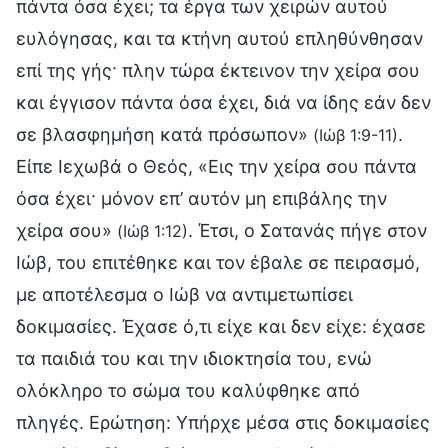
πάντα όσα έχει; τα έργα των χειρών αυτού
ευλόγησας, και τα κτήνη αυτού επληθύνθησαν
επί της γής· πλην τώρα έκτεινον την χείρα σου
και έγγισον πάντα όσα έχει, διά να ίδης εάν δεν
σε βλασφημήση κατά πρόσωπον»
.
(Ιώβ 1:9-11)
Είπε Ιεχωβά ο Θεός, «Εις την χείρα σου πάντα
όσα έχει· μόνον επ’ αυτόν μη επιβάλης την
χείρα σου»
. Έτσι, ο Σατανάς πήγε στον
(Ιώβ 1:12)
Ιώβ, του επιτέθηκε και τον έβαλε σε πειρασμό,
με αποτέλεσμα ο Ιώβ να αντιμετωπίσει
δοκιμασίες. Έχασε ό,τι είχε και δεν είχε: έχασε
τα παιδιά του και την ιδιοκτησία του, ενώ
ολόκληρο το σώμα του καλύφθηκε από
πληγές. Ερώτηση: Υπήρχε μέσα στις δοκιμασίες