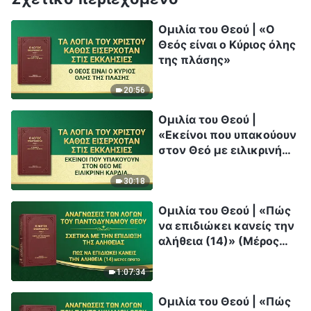
Ομιλία του Θεού | «Ο
Θεός είναι ο Κύριος όλης
της πλάσης»
20:56
Ομιλία του Θεού |
«Εκείνοι που υπακούουν
στον Θεό με ειλικρινή
καρδιά θα κερδηθούν
σίγουρα από τον Θεό»
30:18
Ομιλία του Θεού | «Πώς
να επιδιώκει κανείς την
αλήθεια (14)» (Μέρος
πρώτο)
1:07:34
Ομιλία του Θεού | «Πώς