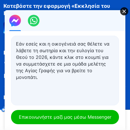
Κατεβάστε την εφαρμογή «Εκκλησία του
Παντοδύναμου Θεού»
Εάν εσείς και η οικογένειά σας θέλετε να
λάβετε τη σωτηρία και την ευλογία του
Επικοινωνία
Θεού το 2026, κάντε κλικ στο κουμπί για
να συμμετάσχετε σε μια ομάδα μελέτης
+30-699-815-6524
της Αγίας Γραφής για να βρείτε το
contact.el@kingdomsalvation.org
μονοπάτι.
Η βασιλεία του Θεού κατέρχεται
Η βασιλεία του Θεού έχει κατέλθει στον κόσμο! Θέλετε να
εισέλθετε στη βασιλεία του Θεού;
Μάθετε περισσότερα
Λόγια σχετικά με το να γνωρίζει κανείς το έργο και τη διάθεση του Θεού
Επικοινωνήστε μαζί μας μέσω Messenger
00:20
27:57
Επικοινωνήστε μαζί μας μέσω Messenger