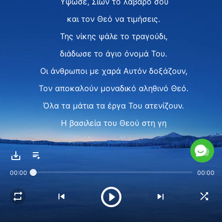
Ύψωσε, Σιών το λάβαρό σου
και τον Θεό να τιμήσεις.
Της νίκης ψάλε το τραγούδι,
διάδωσε το άγιο όνομά Του.
Oι άνθρωποι με χαρά Αυτόν δοξάζουν,
Τον αποκαλούν μοναδικό αληθινό Θεό.
Όλα τα μάτια τα έργα Του ατενίζουν.
Η βασιλεία του Θεού στη γη
έχει κατέλθει.
Ⅱ
00:00
00:00
Όλα εσείς τα πλάσματα της γης
(όλα εσείς τα πλάσματα της γης),
εξαγνιστείτε και προσφέρετε στον Θεό