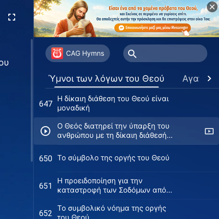
ανθρωπότητα (Έκδοση 2)
Ο οίκτος του Θεού για την
642
ανθρωπότητα
To έλεος του Θεού προς την
643
ανθρωπότητα δεν έχει σταματήσει
CAG Hymns
ου
ποτέ
Τα ειλικρινή συναισθήματα του
644
Ύμνοι των λόγων του Θεού
Αγαπημ
Δημιουργού προς την
ανθρωπότητα
Η δίκαιη διάθεση του Θεού είναι
647
μοναδική
Ο Θεός διατηρεί την ύπαρξη του
ανθρώπου με τη δίκαιη διάθεσή
Του
Το σύμβολο της οργής του Θεού
650
Η προειδοποίηση για την
651
καταστροφή των Σοδόμων από
τον Θεό στην ανθρωπότητα
Το συμβολικό νόημα της οργής
652
του Θεού