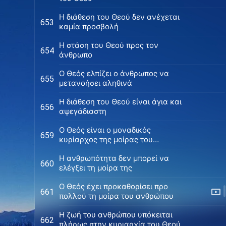
Η διάθεση του Θεού δεν ανέχεται
653
καμία προσβολή
Η στάση του Θεού προς τον
654
άνθρωπο
Ο Θεός ελπίζει ο άνθρωπος να
655
μετανοήσει αληθινά
H διάθεση του Θεού είναι άγια και
656
αψεγάδιαστη
Ο Θεός είναι ο μοναδικός
659
κυρίαρχος της μοίρας του
ανθρώπου
Η ανθρωπότητα δεν μπορεί να
660
ελέγξει τη μοίρα της
Ο Θεός έχει προκαθορίσει προ
661
πολλού τη μοίρα του ανθρώπου
Η ζωή του ανθρώπου υπόκειται
662
πλήρως στην κυριαρχία του Θεού