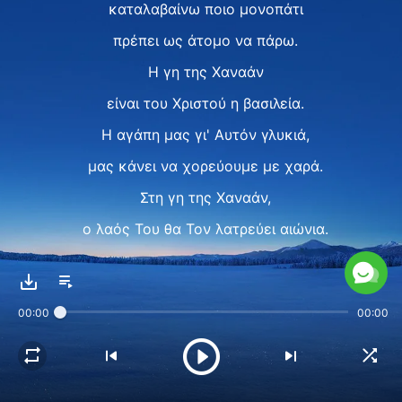
καταλαβαίνω ποιο μονοπάτι
πρέπει ως άτομο να πάρω.
Η γη της Χαναάν
είναι του Χριστού η βασιλεία.
Η αγάπη μας γι' Αυτόν γλυκιά,
μας κάνει να χορεύουμε με χαρά.
Στη γη της Χαναάν,
ο λαός Του θα Τον λατρεύει αιώνια.
Ⅱ
Τριγύρω πια δεν αναζητώ,
00:00
00:00
το όνειρό μου
της βασιλείας των ουρανών
βγήκε επιτέλους αληθινό.