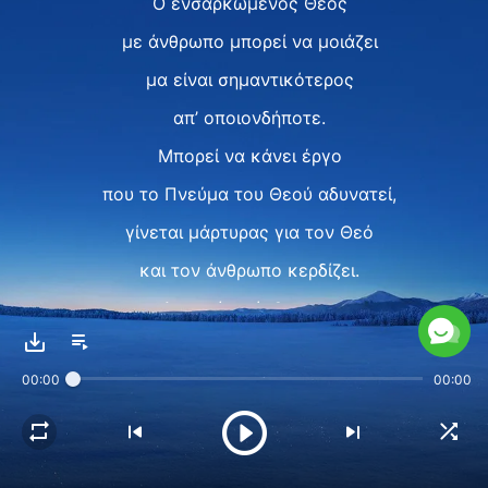
Ο ενσαρκωμένος Θεός
με άνθρωπο μπορεί να μοιάζει
μα είναι σημαντικότερος
απ’ οποιονδήποτε.
Μπορεί να κάνει έργο
που το Πνεύμα του Θεού αδυνατεί,
γίνεται μάρτυρας για τον Θεό
και τον άνθρωπο κερδίζει.
Αν κι είναι άνθρωπος
συνηθισμένος, σαρκικός,
00:00
00:00
το νόημα και η συνεισφορά Του
στους ανθρώπους
πολύτιμο Τον καθιστούν