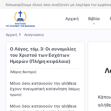
Καλωσορίζουμε όλους όσοι αναζητούν με λαχτάρα την εμφάνισ
Για να εκτελέσει κανείς καλά το
καθήκον του, πρέπει τουλάχιστον
Αρχική
Βιβλία
να έχει συνείδηση και λογική
(Μέρος
τρίτο)
Αρχική
Αναγνώσεις
Οι αρχές που θα πρέπει να
καθοδηγούν τη συμπεριφορά σας
Ο Λόγος, τόμ. 3: Οι συνομιλίες
(Μέρος πρώτο)
του Χριστού των Εσχάτων
Οι αρχές που θα πρέπει να
Ημερών (Πλήρη κεφάλαια)
καθοδηγούν τη συμπεριφορά σας
Λ
(Μέρος δεύτερο)
Μόνο όσοι κατανοούν την αλήθεια
έχουν πνευματική κατανόηση
(Μέρος
πρώτο)
Κάποι
αλήθε
Μόνο όσοι κατανοούν την αλήθεια