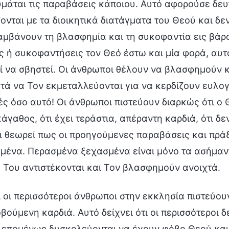
υμάται τις παραβάσεις κάποιου. Αυτό αφορούσε δε
ζονται με τα διοικητικά διατάγματα του Θεού και δ
αμβάνουν τη βλασφημία και τη συκοφαντία εις βάρ
ις ή συκοφαντήσεις τον Θεό έστω και μία φορά, αυτό
ί να σβηστεί. Οι άνθρωποι θέλουν να βλασφημούν 
ετά να Τον εκμεταλλεύονται για να κερδίζουν ευλογί
ές όσο αυτό! Οι άνθρωποι πιστεύουν διαρκώς ότι ο Θ
άγαθος, ότι έχει τεράστια, απέραντη καρδιά, ότι δ
τι θεωρεί πως οι προηγούμενες παραβάσεις και πρ
μένα. Περασμένα ξεχασμένα είναι μόνο τα ασήμαν
 Του αντιστέκονται και Τον βλασφημούν ανοιχτά.
ι οι περισσότεροι άνθρωποι στην εκκλησία πιστεύου
βούμενη καρδιά. Αυτό δείχνει ότι οι περισσότεροι 
 επομένως δυσκολεύονται να έχουν φόβο Θεού και