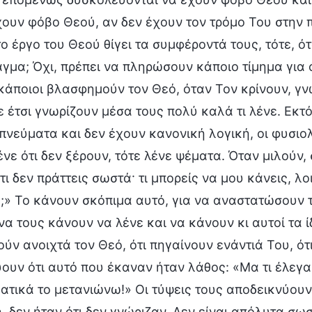
χουν φόβο Θεού, αν δεν έχουν τον τρόμο Του στην πί
το έργο του Θεού θίγει τα συμφέροντά τους, τότε, ό
άγμα; Όχι, πρέπει να πληρώσουν κάποιο τίμημα για 
κάποιοι βλασφημούν τον Θεό, όταν Τον κρίνουν, γνω
ε έτσι γνωρίζουν μέσα τους πολύ καλά τι λένε. Εκτ
πνεύματα και δεν έχουν κανονική λογική, οι φυσιολ
νε ότι δεν ξέρουν, τότε λένε ψέματα. Όταν μιλούν, 
τι δεν πράττεις σωστά· τι μπορείς να μου κάνεις, λ
;» Το κάνουν σκόπιμα αυτό, για να αναστατώσουν τ
να τους κάνουν να λένε και να κάνουν κι αυτοί τα ί
ύν ανοιχτά τον Θεό, ότι πηγαίνουν ενάντιά Του, ό
ύουν ότι αυτό που έκαναν ήταν λάθος: «Μα τι έλεγα
ατικά το μετανιώνω!» Οι τύψεις τους αποδεικνύουν 
, δεν ήταν ότι δεν γνώριζαν. Δεν είναι απόλυτα σωστ