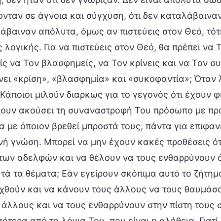
ονταν σε άγνοια και σύγχυση, ότι δεν καταλάβαινα
άβαιναν απόλυτα, όμως αν πιστεύεις στον Θεό, τότε
ς λογικής. Για να πιστεύεις στον Θεό, θα πρέπει να
ίς να Τον βλασφημείς, να Τον κρίνεις και να Τον συ
νει «κρίση», «βλασφημία» και «συκοφαντία»; Όταν λε
; Κάποιοι μιλούν διαρκώς για το γεγονός ότι έχουν 
χουν ακούσει τη συναναστροφή Του πρόσωπο με πρ
α με όποιον βρεθεί μπροστά τους, πάντα για επιφα
νή γνώση. Μπορεί να μην έχουν κακές προθέσεις ότα
των αδελφών και να θέλουν να τους ενθαρρύνουν όλ
υτά τα θέματα; Εάν εγείρουν σκόπιμα αυτό το ζήτημ
ιχθούν και να κάνουν τους άλλους να τους θαυμάσ
 άλλους και να τους ενθαρρύνουν στην πίστη τους 
ότερα από τα λόγια Του, που είναι η αλήθεια. Γιατί,