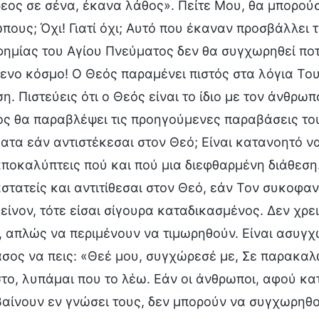
εος σε σένα, έκανα λάθος». Πείτε Μου, θα μπορού
πους; Όχι! Γιατί όχι; Αυτό που έκαναν προσβάλλει τ
ημίας του Αγίου Πνεύματος δεν θα συγχωρηθεί ποτέ
ενο κόσμο! Ο Θεός παραμένει πιστός στα λόγια Του.
η. Πιστεύεις ότι ο Θεός είναι το ίδιο με τον άνθρωπ
ος θα παραβλέψει τις προηγούμενες παραβάσεις το
ατα εάν αντιστέκεσαι στον Θεό; Είναι κατανοητό να
αποκαλύπτεις πού και πού μια διεφθαρμένη διάθεση.
στατείς και αντιτίθεσαι στον Θεό, εάν Τον συκοφαν
κείνον, τότε είσαι σίγουρα καταδικασμένος. Δεν χρε
, απλώς να περιμένουν να τιμωρηθούν. Είναι ασυγχώ
άσος να πεις: «Θεέ μου, συγχώρεσέ με, Σε παρακαλ
το, λυπάμαι που το λέω. Εάν οι άνθρωποι, αφού κα
αίνουν εν γνώσει τους, δεν μπορούν να συγχωρηθο