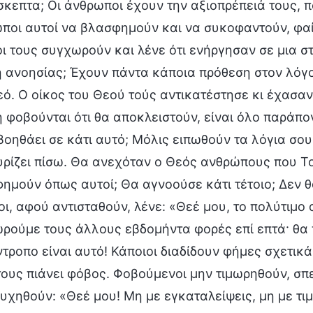
σκεπτα; Οι άνθρωποι έχουν την αξιοπρέπειά τους, 
ποι αυτοί να βλασφημούν και να συκοφαντούν, φαίν
οι τους συγχωρούν και λένε ότι ενήργησαν σε μια στ
ή ανοησίας; Έχουν πάντα κάποια πρόθεση στον λόγο
εό. Ο οίκος του Θεού τούς αντικατέστησε κι έχασα
ή φοβούνται ότι θα αποκλειστούν, είναι όλο παράπο
βοηθάει σε κάτι αυτό; Μόλις ειπωθούν τα λόγια σου,
υρίζει πίσω. Θα ανεχόταν ο Θεός ανθρώπους που Το
ημούν όπως αυτοί; Θα αγνοούσε κάτι τέτοιο; Δεν θα
οι, αφού αντισταθούν, λένε: «Θεέ μου, το πολύτιμο
ρούμε τους άλλους εβδομήντα φορές επί επτά· θα 
ντροπο είναι αυτό! Κάποιοι διαδίδουν φήμες σχετικ
τους πιάνει φόβος. Φοβούμενοι μην τιμωρηθούν, σπ
υχηθούν: «Θεέ μου! Μη με εγκαταλείψεις, μη με τι