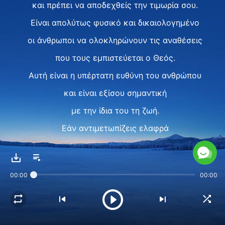
και πρέπει να αποδεχθείς την τιμωρία σου.
Είναι απολύτως φυσικό και δικαιολογημένο
οι άνθρωποι να ολοκληρώνουν τις αναθέσεις
που τους εμπιστεύεται ο Θεός.
Αυτή είναι η υπέρτατη ευθύνη του ανθρώπου
και είναι εξίσου σημαντική
με την ίδια του τη ζωή.
Εάν αντιμετωπίζεις ελαφρά
τις αναθέσεις από τον Θεό,
αυτό είναι η πιο σοβαρή προδοσία
00:00
00:00
κατά του Θεού.
Στο συγκεκριμένο θέμα, είσαι πιο αξιοθρήνητος
κι απ’ τον Ιούδα, και πρέπει να αναθεματιστείς.