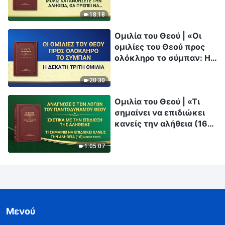
την κάνετε πράξη»
18:18
Ομιλία του Θεού | «Οι
ομιλίες του Θεού προς
ολόκληρο το σύμπαν: Η
δέκατη τρίτη ομιλία»
20:30
Ομιλία του Θεού | «Τι
σημαίνει να επιδιώκει
κανείς την αλήθεια (16)»
(Μέρος τρίτο)
1:05:07
Μενού