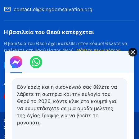
contact.el@kingdomsalvation.org
Η βασιλεία του Θεού κατέρχεται
Η βασιλεία του Θεού έχει κατέλθει στον κόσμο! Θέλετε να
εισέλθετε στη βασιλεία του Θεού;
Μάθετε περισσότερα
Επικοινωνήστε μαζί μας μέσω Messenger
Ακολουθήστε μας
Εάν εσείς και η οικογένειά σας θέλετε να
λάβετε τη σωτηρία και την ευλογία του
Θεού το 2026, κάντε κλικ στο κουμπί για
να συμμετάσχετε σε μια ομάδα μελέτης
της Αγίας Γραφής για να βρείτε το
Όροι Χρήσης
Πολιτική απορρήτου
μονοπάτι.
Συντελεστές
Πολιτική για τα Cookies
Copyright © 2026
Εκκλησία του Παντοδύναμου