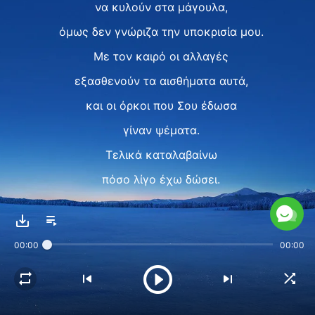
να κυλούν στα μάγουλα,
όμως δεν γνώριζα την υποκρισία μου.
Με τον καιρό οι αλλαγές
εξασθενούν τα αισθήματα αυτά,
και οι όρκοι που Σου έδωσα
γίναν ψέματα.
Τελικά καταλαβαίνω
πόσο λίγο έχω δώσει.
Προσπαθώ να Σου ανταποδώσω,
μόνο λόγια κενά.
00:00
00:00
Ξυπνώντας από τ’ όνειρο,
ανησυχώ για μένα.
Πώς να ξανακερδίσω