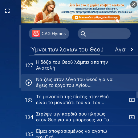
Το να συνειδητοποιείς την αλήθεια
124
στο νεκροκρέβατό σου είναι πολύ
αργά
Πρέπει να επιδιώκεις να έχεις
125
αληθινή αγάπη για τον Θεό
CAG Hymns
Ο Θεός έφερε τη δόξα Του στην
126
Ύμνοι των λόγων του Θεού
Αγαπημ
Ανατολή
Η δόξα του Θεού λάμπει από την
127
Ανατολή
Να ζεις στον λόγο του Θεού για να
έχεις το έργο του Αγίου
Πνεύματος
Το μονοπάτι της πίστης στον Θεό
133
είναι το μονοπάτι του να Tον
αγαπάς
Στρέψε την καρδιά σου πλήρως
134
στον Θεό για να μπορέσεις να Τον
αγαπήσεις
Είμαι αποφασισμένος να αγαπώ
135
τον Θεό