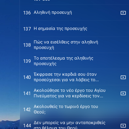
Αληθινή προσευχή
136
Η σημασία της προσευχής
137
Πώς να εισέλθεις στην αληθινή
138
προσευχή
Το αποτέλεσμα της αληθινής
139
προσευχής
Έκφρασε την καρδιά σου όταν
140
προσεύχεσαι για να λάβεις το
έργο του Αγίου Πνεύματος
Ακολούθησε το νέο έργο του Αγίου
141
Πνεύματος για να κερδίσεις τον
έπαινο του Θεού
Ακολουθείς το τωρινό έργο του
142
Θεού;
Δεν μπορείς να μην ανταποκριθείς
144
στο θέλημα του Θεού